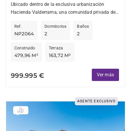
Ubicado dentro de la exclusiva urbanización
Hacienda Valderrama, una comunidad privada de
tan solo 34 residencias lindando con el reconocido
Ref.
Dormitorios
Baños
campo de golf Valderrama, este...
NP2064
2
2
Construido
Terraza
479,96 M²
163,72 M²
999.995 €
Ver más
AGENTE EXCLUSIVO