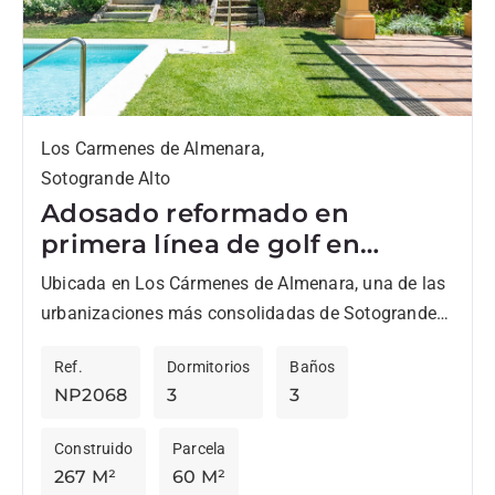
Los Carmenes de Almenara,
Sotogrande Alto
Adosado reformado en
primera línea de golf en
Sotogrande Alto
Ubicada en Los Cármenes de Almenara, una de las
urbanizaciones más consolidadas de Sotogrande
Alto, esta vivienda adosada disfruta de una
Ref.
Dormitorios
Baños
privilegiada posición junto al...
NP2068
3
3
Construido
Parcela
267 M²
60 M²