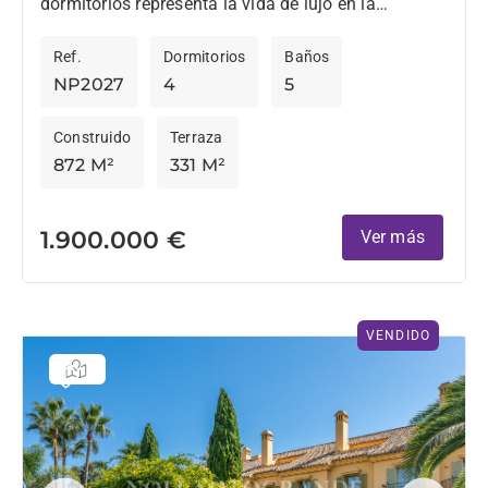
dormitorios representa la vida de lujo en la
prestigiosa urbanización Hacienda Valderrama.
Ref.
Dormitorios
Baños
Dispone de ascensor privado, un...
NP2027
4
5
Construido
Terraza
872 M²
331 M²
1.900.000 €
Ver más
VENDIDO