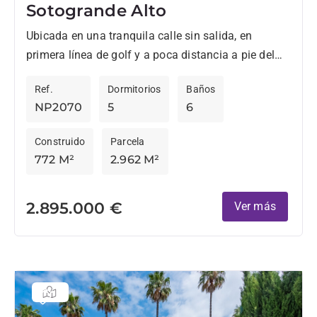
Sotogrande Alto
Ubicada en una tranquila calle sin salida, en
primera línea de golf y a poca distancia a pie del
SO/ Sotogrande Spa & Golf Resort,...
Ref.
Dormitorios
Baños
NP2070
5
6
Construido
Parcela
772 M²
2.962 M²
2.895.000 €
Ver más