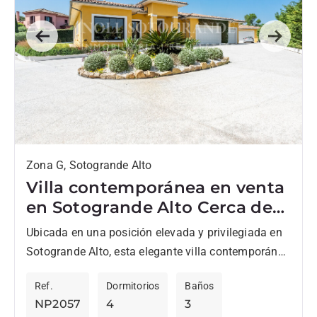
Previous
Next
Zona G, Sotogrande Alto
Villa contemporánea en venta
en Sotogrande Alto Cerca de
SIS
Ubicada en una posición elevada y privilegiada en
Sotogrande Alto, esta elegante villa contemporánea
reúne las cualidades que los compradores más
Ref.
Dormitorios
Baños
exigentes buscan en Sotogrande:...
NP2057
4
3