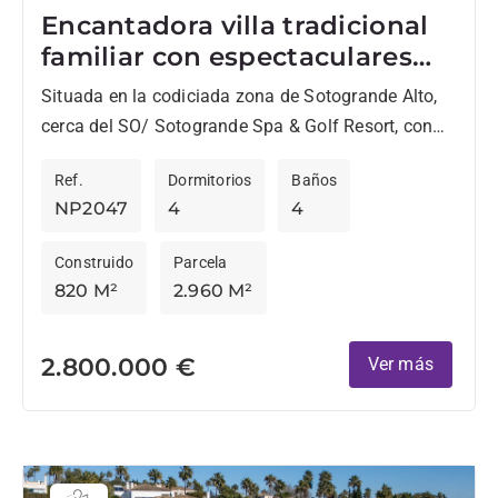
Encantadora villa tradicional
familiar con espectaculares
vistas panorámicas –
Situada en la codiciada zona de Sotogrande Alto,
Sotogrande Alto
cerca del SO/ Sotogrande Spa & Golf Resort, con
sus famosos restaurantes y spa, y a solo...
Ref.
Dormitorios
Baños
NP2047
4
4
Construido
Parcela
820 M²
2.960 M²
2.800.000 €
Ver más