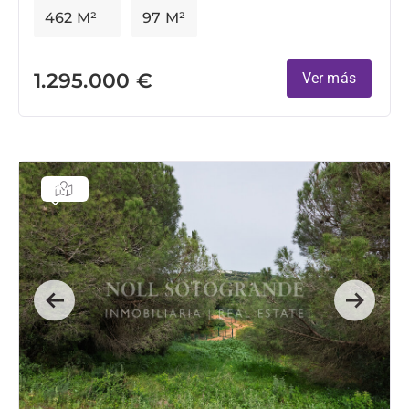
462 M²
97 M²
1.295.000 €
Ver más
Previous
Next