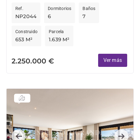
orientación sur y vistas despejadas a zonas verdes
Ref.
Dormitorios
Baños
y campos...
NP2044
6
7
Construido
Parcela
653 M²
1.639 M²
2.250.000 €
Ver más