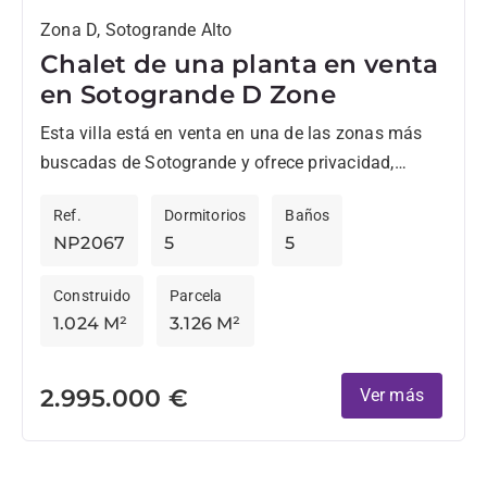
Zona D, Sotogrande Alto
Chalet de una planta en venta
en Sotogrande D Zone
Esta villa está en venta en una de las zonas más
buscadas de Sotogrande y ofrece privacidad,
espacio y excelente acceso a las principales
Ref.
Dormitorios
Baños
comodidades...
NP2067
5
5
Construido
Parcela
1.024 M²
3.126 M²
2.995.000 €
Ver más