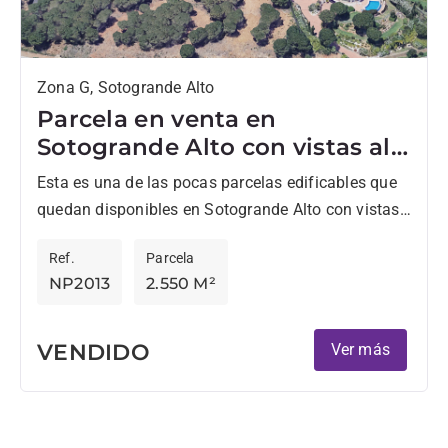
Zona G, Sotogrande Alto
Parcela en venta en
Sotogrande Alto con vistas al
mar
Esta es una de las pocas parcelas edificables que
quedan disponibles en Sotogrande Alto con vistas
elevadas al mar Mediterráneo. La parcela se
Ref.
Parcela
encuentra en...
NP2013
2.550 M²
VENDIDO
Ver más