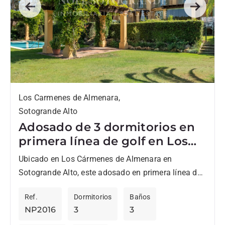
Previous
Next
Los Carmenes de Almenara,
Sotogrande Alto
Adosado de 3 dormitorios en
primera línea de golf en Los
Cármenes, Sotogrande Alto
Ubicado en Los Cármenes de Almenara en
Sotogrande Alto, este adosado en primera línea de
golf combina privacidad, comodidad y un estilo de
Ref.
Dormitorios
Baños
vida de...
NP2016
3
3