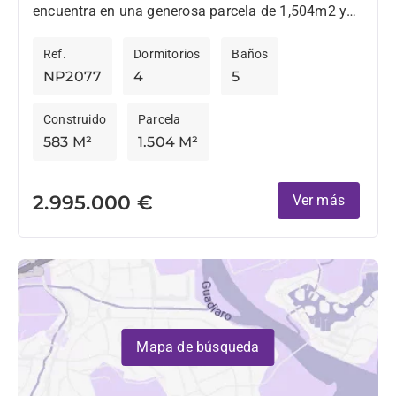
encuentra en una generosa parcela de 1,504m2 y
ofrece 583m2 de espacio habitable considerado,
Ref.
Dormitorios
Baños
523m2 dentro, más 60m2...
NP2077
4
5
Construido
Parcela
583 M²
1.504 M²
2.995.000 €
Ver más
Mapa de búsqueda