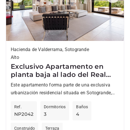
Previous
Next
Hacienda de Valderrama, Sotogrande
Alto
Exclusivo Apartamento en
planta baja al lado del Real
Club Valderrama
Este apartamento forma parte de una exclusiva
urbanización residencial situada en Sotogrande,
junto al reconocido Club de Golf Valderrama.
Ref.
Dormitorios
Baños
Ubicada en una pequeña comunidad de...
NP2042
3
4
Construido
Terraza