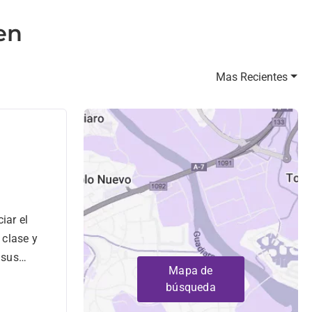
en
Mas Recientes
iar el
 clase y
 sus
Mapa de
búsqueda