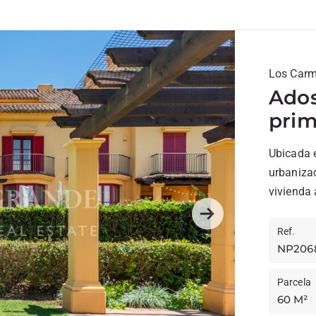
Los Carm
Ados
prim
Soto
Ubicada 
urbaniza
vivienda 
al...
Next
Ref.
NP206
Parcela
60 M²