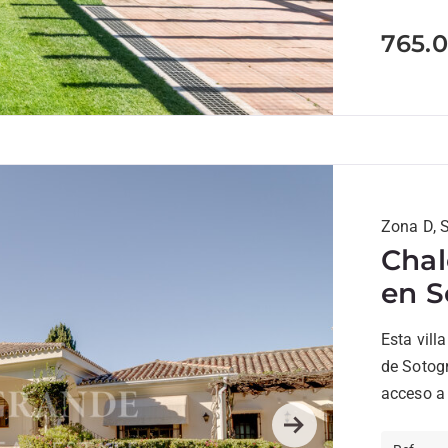
765.
Zona D, 
Chal
en S
Esta vill
de Sotogr
acceso a 
Next