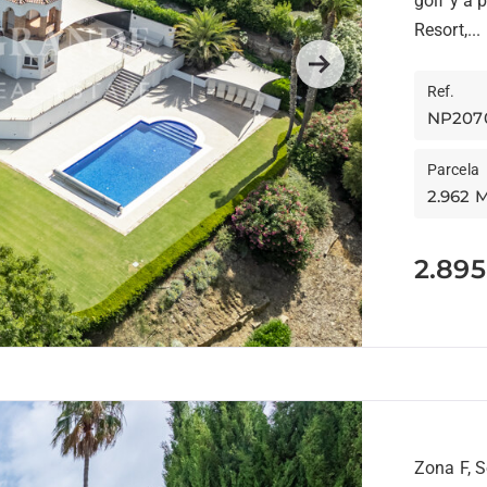
golf y a 
Resort,...
Next
Ref.
NP207
Parcela
2.962 
2.895
Zona F, 