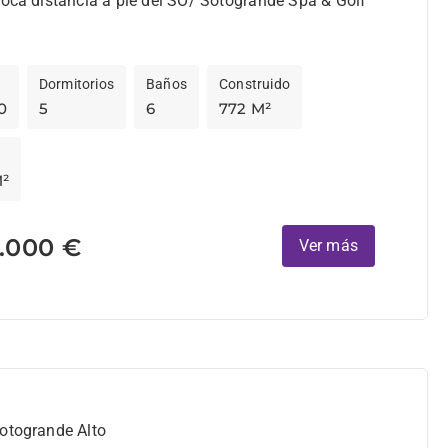
poca distancia a pie del SO/ Sotogrande Spa & Golf
Dormitorios
Baños
Construido
0
5
6
772 M²
M²
.000 €
Ver más
Sotogrande Alto