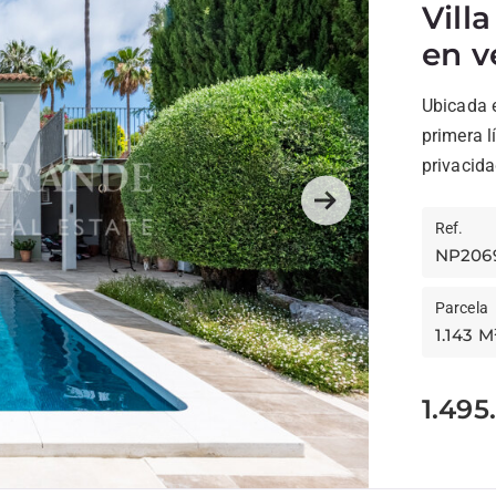
Vill
en v
Ubicada 
primera l
privacida
Next
Ref.
NP206
Parcela
1.143 M
1.495