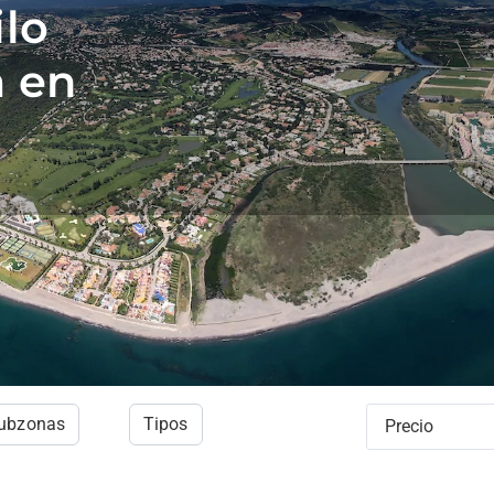
ilo
a en
subzonas
Tipos
Precio