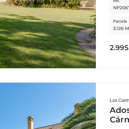
Ref.
NP206
Parcela
3.126 M
2.995
Los Carm
Ados
Cárm