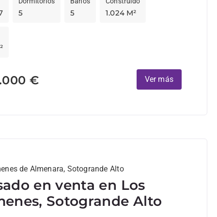
Dormitorios
Baños
Construido
7
5
5
1.024 M²
²
.000 €
Ver más
enes de Almenara, Sotogrande Alto
ado en venta en Los
enes, Sotogrande Alto