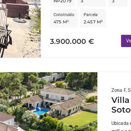
NP2079
3
3
Construido
Parcela
475 M²
2.457 M²
3.900.000 €
Ve
Zona F, 
Vill
Soto
Ubicada e