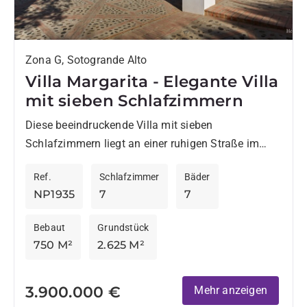
Zona G, Sotogrande Alto
Villa Margarita - Elegante Villa
mit sieben Schlafzimmern
Diese beeindruckende Villa mit sieben
Schlafzimmern liegt an einer ruhigen Straße im
oberen Teil von Sotogrande und bietet eine perfekte
Ref.
Schlafzimmer
Bäder
Balance zwischen Privatsphäre, Geräumigkeit und...
NP1935
7
7
Bebaut
Grundstück
750 M²
2.625 M²
3.900.000 €
Mehr anzeigen