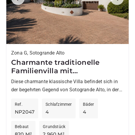
Previous
Next
Zona G, Sotogrande Alto
Charmante traditionelle
Familienvilla mit
spektakulärem
Diese charmante klassische Villa befindet sich in
Panoramablick – Sotogrande
der begehrten Gegend von Sotogrande Alto, in der
Alto
Nähe des SO/ Sotogrande Spa & Golf Resort mit
Ref.
Schlafzimmer
Bäder
seinen...
NP2047
4
4
Bebaut
Grundstück
820 M²
2.960 M²