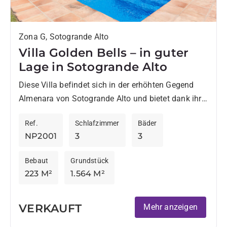
Zona G, Sotogrande Alto
Villa Golden Bells – in guter
Lage in Sotogrande Alto
Diese Villa befindet sich in der erhöhten Gegend
Almenara von Sotogrande Alto und bietet dank ihrer
Südwestausrichtung eine ruhige Lage mit schöner
Ref.
Schlafzimmer
Bäder
Aussicht und viel...
NP2001
3
3
Bebaut
Grundstück
223 M²
1.564 M²
VERKAUFT
Mehr anzeigen