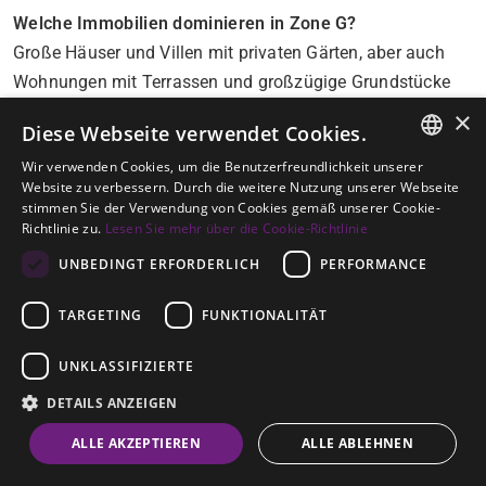
Welche Immobilien dominieren in Zone G?
Große Häuser und Villen mit privaten Gärten, aber auch
Wohnungen mit Terrassen und großzügige Grundstücke
für Neubauten.
×
Diese Webseite verwendet Cookies.
Wie groß sind die Grundstücke in Zone G?
Wir verwenden Cookies, um die Benutzerfreundlichkeit unserer
ENGLISH
Viele Grundstücke liegen zwischen
2.000–3.500 m²
oder
Website zu verbessern. Durch die weitere Nutzung unserer Webseite
stimmen Sie der Verwendung von Cookies gemäß unserer Cookie-
darüber.
SPANISH
Richtlinie zu.
Lesen Sie mehr über die Cookie-Richtlinie
GERMAN
Welche Ausblicke kann man erwarten?
UNBEDINGT ERFORDERLICH
PERFORMANCE
Zone G bietet keine extremen Panoramablicke überall,
TARGETING
FUNKTIONALITÄT
aber viele Immobilien genießen schöne Ausblicke auf
Grünflächen, Bäume oder Hügel.
UNKLASSIFIZIERTE
Welche Dienstleistungen liegen in der Nähe?
DETAILS ANZEIGEN
Pueblo Nuevo de Guadiaro mit Supermärkten, Restaurants,
ALLE AKZEPTIEREN
ALLE ABLEHNEN
Cafés, Apotheken, Banken und Geschäften. Außerdem
Mercadona, Lidl, und El Corte Inglés