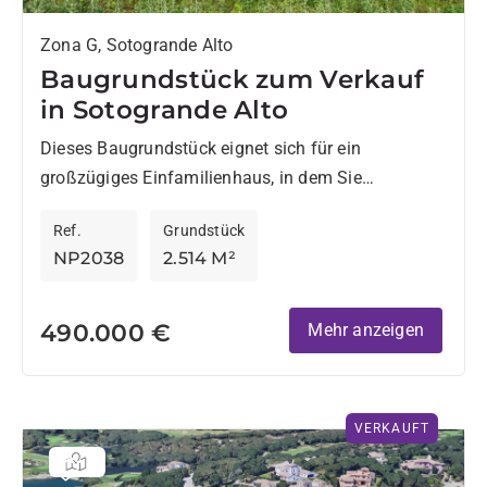
Zona G, Sotogrande Alto
Baugrundstück zum Verkauf
in Sotogrande Alto
Dieses Baugrundstück eignet sich für ein
großzügiges Einfamilienhaus, in dem Sie
Privatsphäre genießen können. Da das Grundstück
Ref.
Grundstück
von Korkeichen umgeben ist, haben Sie das
NP2038
2.514 M²
Gefühl,...
490.000 €
Mehr anzeigen
VERKAUFT