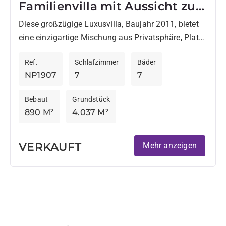
Familienvilla mit Aussicht zu
verkaufen, Sotogrande Alto
Diese großzügige Luxusvilla, Baujahr 2011, bietet
eine einzigartige Mischung aus Privatsphäre, Platz
und atemberaubender Aussicht. Die Villa liegt in
Ref.
Schlafzimmer
Bäder
einer ruhigen und exklusiven Straße im...
NP1907
7
7
Bebaut
Grundstück
890 M²
4.037 M²
VERKAUFT
Mehr anzeigen