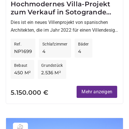
Hochmodernes Villa-Projekt
zum Verkauf in Sotogrande
Alto
Dies ist ein neues Villenprojekt von spanischen
Architekten, die im Jahr 2022 für einen Villendesign
ausgezeichnet wurden, welches sich hervorragend
Ref.
Schlafzimmer
Bäder
an die natürliche Umgebung angepasst...
NP1699
4
4
Bebaut
Grundstück
450 M²
2.536 M²
5.150.000 €
Mehr anzeigen