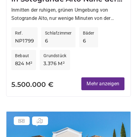
SIS
Inmitten der ruhigen, grünen Umgebung von
Sotogrande Alto, nur wenige Minuten von der
renommierten Sotogrande International School
Ref.
Schlafzimmer
Bäder
entfernt, vereint diese außergewöhnliche Villa
NP1799
6
6
moderne Eleganz, Privatsphäre...
Bebaut
Grundstück
824 M²
3.376 M²
5.500.000 €
Mehr anzeigen