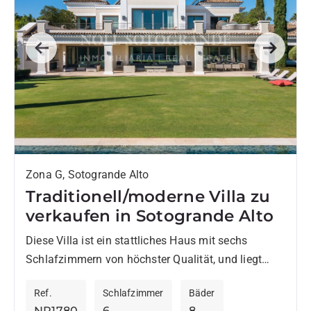
Previous
Next
Zona G, Sotogrande Alto
Traditionell/moderne Villa zu
verkaufen in Sotogrande Alto
Diese Villa ist ein stattliches Haus mit sechs
Schlafzimmern von höchster Qualität, und liegt
privat, jedoch in Gehminuten vom So-Hotel entfernt
Ref.
Schlafzimmer
Bäder
mit seinen Restaurants. In...
NP1780
6
8