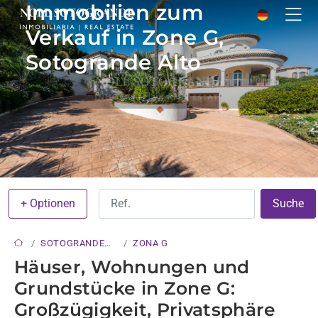
Immobilien zum
Verkauf in Zone G,
Sotogrande Alto
+ Optionen
Suche
SOTOGRANDE
ZONA G
ALTO
Häuser, Wohnungen und
Grundstücke in Zone G:
Großzügigkeit, Privatsphäre