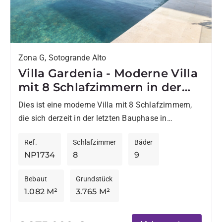
Zona G, Sotogrande Alto
Villa Gardenia - Moderne Villa
mit 8 Schlafzimmern in der
Nähe der Sotogrande
Dies ist eine moderne Villa mit 8 Schlafzimmern,
International School
die sich derzeit in der letzten Bauphase in
Sotogrande Alto befindet und günstig in der Nähe
Ref.
Schlafzimmer
Bäder
der...
NP1734
8
9
Bebaut
Grundstück
1.082 M²
3.765 M²