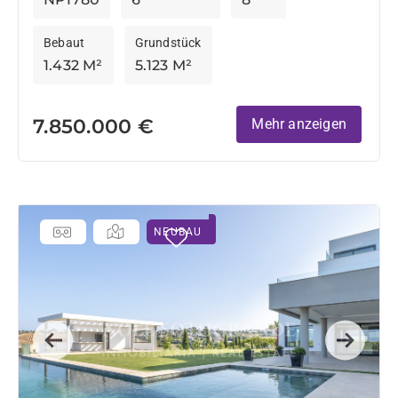
Bebaut
Grundstück
1.432 M²
5.123 M²
7.850.000 €
Mehr anzeigen
NEUBAU
Previous
Next