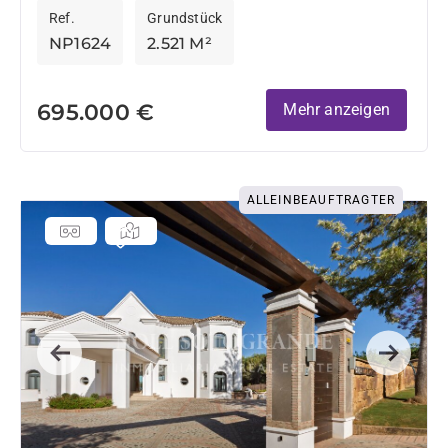
Ref.
Grundstück
Bermeja sowie auf das Sotogrande...
NP1624
2.521 M²
695.000 €
Mehr anzeigen
ALLEINBEAUFTRAGTER
Previous
Next