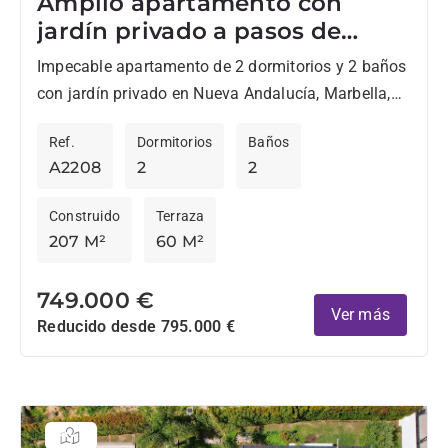
Amplio apartamento con
jardín privado a pasos de
Centro Plaza, en Nueva
Impecable apartamento de 2 dormitorios y 2 baños
Andalucía
con jardín privado en Nueva Andalucía, Marbella,
ideal para quienes desean estar a poca distancia a
Ref.
Dormitorios
Baños
pie...
A2208
2
2
Construido
Terraza
207 M²
60 M²
749.000 €
Ver más
Reducido desde 795.000 €