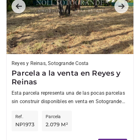
Previous
Next
Reyes y Reinas, Sotogrande Costa
Parcela a la venta en Reyes y
Reinas
Esta parcela representa una de las pocas parcelas
sin construir disponibles en venta en Sotogrande
Costa, Kings & Queens. La parcela permite la
Ref.
Parcela
construcción de...
NP1973
2.079 M²