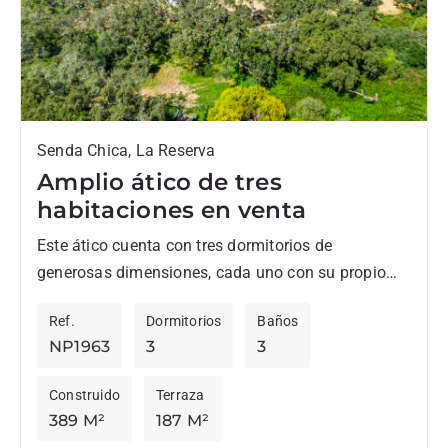
Senda Chica, La Reserva
Amplio ático de tres
habitaciones en venta
Este ático cuenta con tres dormitorios de
generosas dimensiones, cada uno con su propio
cuarto de baño, que ofrecen privacidad y
Ref.
Dormitorios
Baños
comodidad a todos los...
NP1963
3
3
Construido
Terraza
389 M²
187 M²