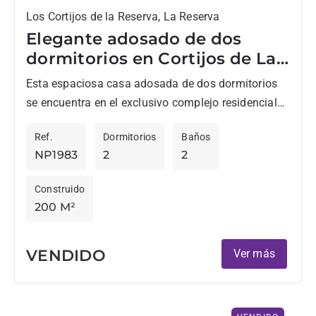
Los Cortijos de la Reserva, La Reserva
Elegante adosado de dos
dormitorios en Cortijos de La
Reserva
Esta espaciosa casa adosada de dos dormitorios
se encuentra en el exclusivo complejo residencial
Cortijos de La Reserva, a pocos pasos de la famosa
Ref.
Dormitorios
Baños
casa...
NP1983
2
2
Construido
200 M²
VENDIDO
Ver más