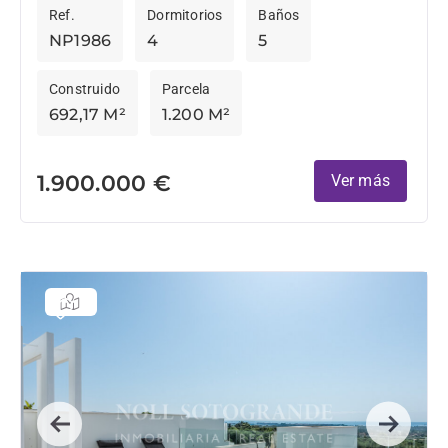
Ref.
Dormitorios
Baños
golf...
NP1986
4
5
Construido
Parcela
692,17 M²
1.200 M²
1.900.000 €
Ver más
Previous
Next