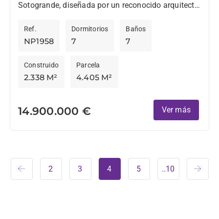
Sotogrande, diseñada por un reconocido arquitecto
para integrarse a la perfección con su entorno
Ref.
Dormitorios
Baños
natural. Priorizando la sostenibilidad,...
NP1958
7
7
Construido
Parcela
2.338 M²
4.405 M²
14.900.000 €
Ver más
2
3
4
5
..10