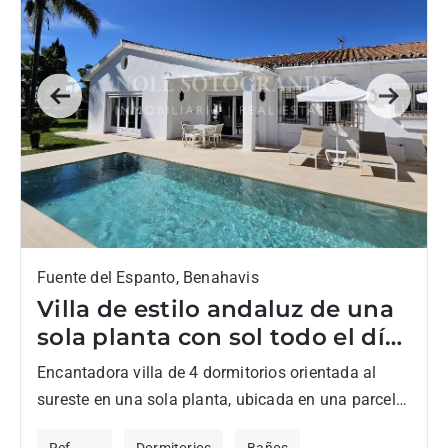
Previous
Next
Fuente del Espanto, Benahavis
Villa de estilo andaluz de una
sola planta con sol todo el día
en Fuente del Espanto
Encantadora villa de 4 dormitorios orientada al
sureste en una sola planta, ubicada en una parcela
tranquila y elevada con magníficas vistas a la