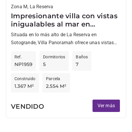
Zona M, La Reserva
Impresionante villa con vistas
inigualables al mar en
Sotogrande
Situada en lo más alto de La Reserva en
Sotogrande, Villa Panoramah ofrece unas vistas
inigualables de 180º al mar Mediterráneo y al
Ref.
Dormitorios
Baños
paisaje circundante....
NP1959
5
7
Construido
Parcela
1.367 M²
2.554 M²
VENDIDO
Ver más