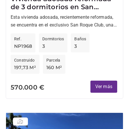
de 3 dormitorios en San
Roque Club
Esta vivienda adosada, recientemente reformada,
se encuentra en el exclusivo San Roque Club, una
comunidad residencial segura rodeada de
Ref.
Dormitorios
Baños
naturaleza e instalaciones de golf de...
NP1968
3
3
Construido
Parcela
197,73 M²
160 M²
570.000 €
Ver más