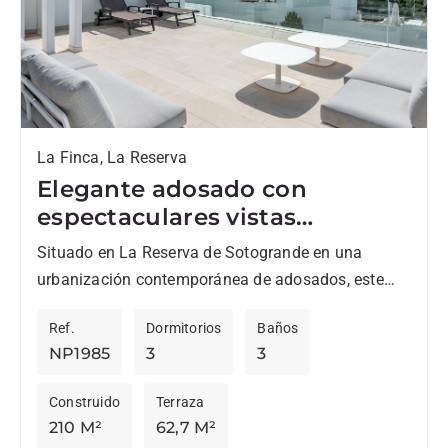
La Finca, La Reserva
Elegante adosado con
espectaculares vistas
panorámicas hasta el mar
Situado en La Reserva de Sotogrande en una
urbanización contemporánea de adosados, este
moderno y luminoso adosado impresiona por su
Ref.
Dormitorios
Baños
privilegiada ubicación y sus impresionantes...
NP1985
3
3
Construido
Terraza
210 M²
62,7 M²