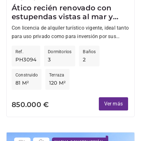
Ático recién renovado con
estupendas vistas al mar y
golf en La Quinta, Benahavis
Con licencia de alquiler turístico vigente, ideal tanto
para uso privado como para inversión por sus
excelentes beneficios. Luminoso ático totalmente
Ref.
Dormitorios
Baños
reformado con enorme solarium...
PH3094
3
2
Construido
Terraza
81 M²
120 M²
850.000 €
Ver más