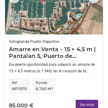
Previous
Next
Sotogrande Puerto Deportivo
Amarre en Venta – 15 × 4,5 m |
Pantalan 5, Puerto de
Sotogrande
Excelente oportunidad para adquirir un amarre de
15 × 4,5 metros (n.º 346) en el corazón de la
Marina de Sotogrande, ubicado en el codiciado...
Ref.
Parcela
NP1970
6.750 M²
85.000 €
Ver más