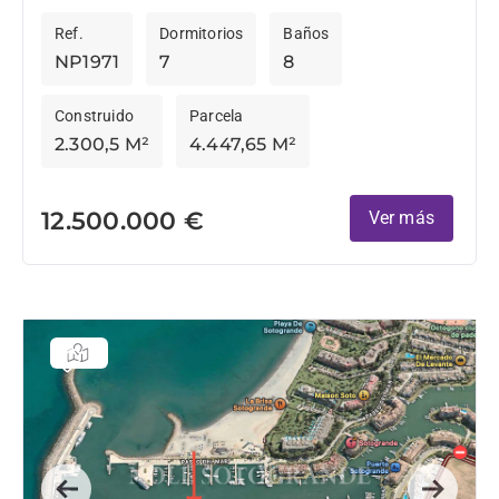
armoniosamente con la naturaleza. Diseñada por el
Ref.
Dormitorios
Baños
prestigioso estudio ARK...
NP1971
7
8
Construido
Parcela
2.300,5 M²
4.447,65 M²
12.500.000 €
Ver más