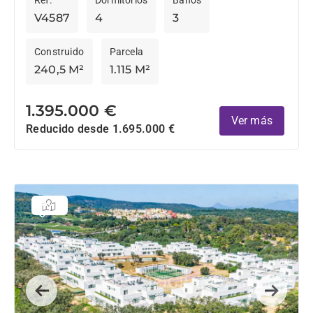
Ref.
Dormitorios
Baños
montaña...
V4587
4
3
Construido
Parcela
240,5 M²
1.115 M²
1.395.000 €
Ver más
Reducido desde 1.695.000 €
Previous
Next