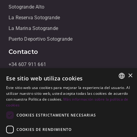
Sotogrande Alto
La Reserva Sotogrande
La Marina Sotogrande
Puerto Deportivo Sotogrande
Contacto
+34 607 911 661
×
+34 856 091 709
Ese sitio web utiliza cookies
info@noll-sotogrande.com
Este sitio web usa cookies para mejorar la experiencia del usuario. Al
ENGLISH
utilizar nuestro sitio web, usted acepta todas las cookies de acuerdo
Contáctanos
con nuestra Política de cookies.
Más información sobre la política de
SPANISH
cookies
Galerias Paniagua Local 43 Avenida de Paniagua, s/n
GERMAN
COOKIES ESTRICTAMENTE NECESARIAS
11310 Sotogrande, Cádiz
COOKIES DE RENDIMIENTO