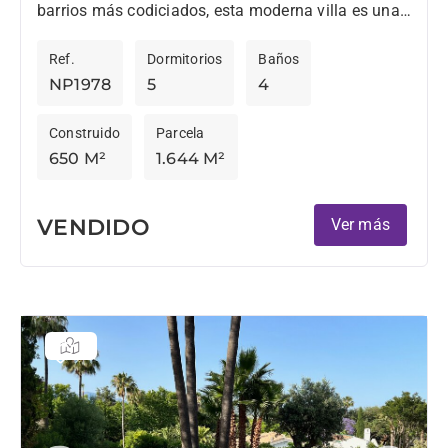
Hotel
barrios más codiciados, esta moderna villa es una
clase magistral de elegancia contemporánea,
Ref.
Dormitorios
Baños
perfectamente situada a...
NP1978
5
4
Construido
Parcela
650 M²
1.644 M²
VENDIDO
Ver más