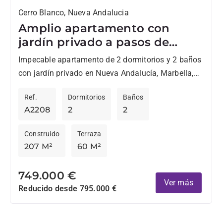
Cerro Blanco, Nueva Andalucia
Amplio apartamento con
jardín privado a pasos de
Centro Plaza, en Nueva
Impecable apartamento de 2 dormitorios y 2 baños
Andalucía
con jardín privado en Nueva Andalucía, Marbella,
ideal para quienes desean estar a poca distancia a
Ref.
Dormitorios
Baños
pie...
A2208
2
2
Construido
Terraza
207 M²
60 M²
749.000 €
Ver más
Reducido desde 795.000 €