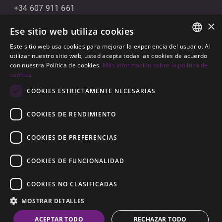
+34 607 911 661
×
+34 856 091 709
Ese sitio web utiliza cookies
info@noll-sotogrande.com
Este sitio web usa cookies para mejorar la experiencia del usuario. Al
ENGLISH
utilizar nuestro sitio web, usted acepta todas las cookies de acuerdo
Contáctanos
con nuestra Política de cookies.
Más información sobre la política de
SPANISH
cookies
Galerias Paniagua Local 43 Avenida de Paniagua, s/n
GERMAN
COOKIES ESTRICTAMENTE NECESARIAS
11310 Sotogrande, Cádiz
COOKIES DE RENDIMIENTO
COOKIES DE PREFERENCIAS
COOKIES DE FUNCIONALIDAD
© 2026
Noll Sotogrande
COOKIES NO CLASIFICADAS
Aviso Legal
-
Política de privacidad
-
Cookies
-
MOSTRAR DETALLES
Construido por
Inmoba
ACEPTAR TODO
RECHAZAR TODO