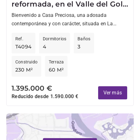
reformada, en el Valle del Golf
de Nueva Andalucia
Bienvenido a Casa Preciosa, una adosada
contemporánea y con carácter, situada en La
Rinconada, el codiciado complejo familiar en el
Ref.
Dormitorios
Baños
Valle del Golf de Nueva...
T4094
4
3
Construido
Terraza
230 M²
60 M²
1.395.000 €
Ver más
Reducido desde 1.590.000 €