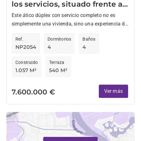
los servicios, situado frente al
mar
Este ático dúplex con servicio completo no es
simplemente una vivienda, sino una experiencia de
espacio, luz y un estilo de vida refinado en su...
Ref.
Dormitorios
Baños
NP2054
4
4
Construido
Terraza
1.057 M²
540 M²
7.600.000 €
Ver más