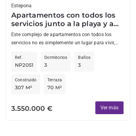
Estepona
Apartamentos con todos los
servicios junto a la playa y a
un paso del centro cuidad
Este complejo de apartamentos con todos los
servicios no es simplemente un lugar para vivir,
sino un lugar para sentir, relajarse y sentirse como
Ref.
Dormitorios
Baños
en...
NP2051
3
3
Construido
Terraza
307 M²
70 M²
3.550.000 €
Ver más