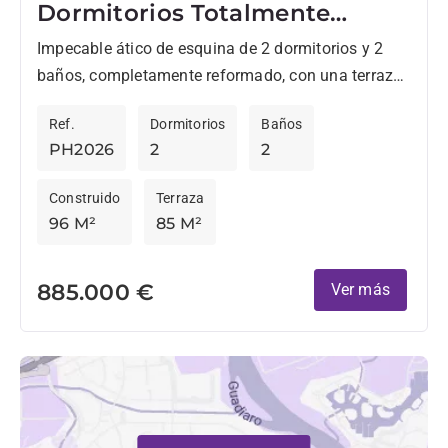
Dormitorios Totalmente
Reformado con Vistas
Impecable ático de esquina de 2 dormitorios y 2
Panorámicas en La Quinta
baños, completamente reformado, con una terraza
de buen tamaño y azotea, ¡perfecto para disfrutar
Ref.
Dormitorios
Baños
del clima...
PH2026
2
2
Construido
Terraza
96 M²
85 M²
885.000 €
Ver más