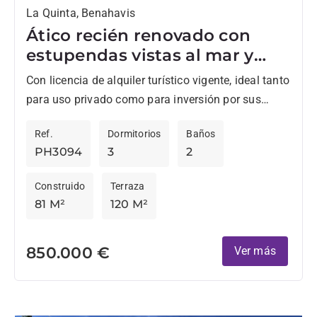
La Quinta, Benahavis
Ático recién renovado con
estupendas vistas al mar y
golf en La Quinta, Benahavis
Con licencia de alquiler turístico vigente, ideal tanto
para uso privado como para inversión por sus
excelentes beneficios. Luminoso ático totalmente
Ref.
Dormitorios
Baños
reformado con enorme solarium...
PH3094
3
2
Construido
Terraza
81 M²
120 M²
850.000 €
Ver más