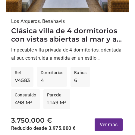
Los Arqueros, Benahavis
Clásica villa de 4 dormitorios
con vistas abiertas al mar y al
golf en Los Arqueros Golf and
Impecable villa privada de 4 dormitorios, orientada
Country Club, Benahavís.
al sur, construida a medida en un estilo
mediterráneo moderno con impresionantes vistas
Ref.
Dormitorios
Baños
abiertas al mar, al golf,...
V4583
4
6
Construido
Parcela
498 M²
1.149 M²
3.750.000 €
Ver más
Reducido desde 3.975.000 €