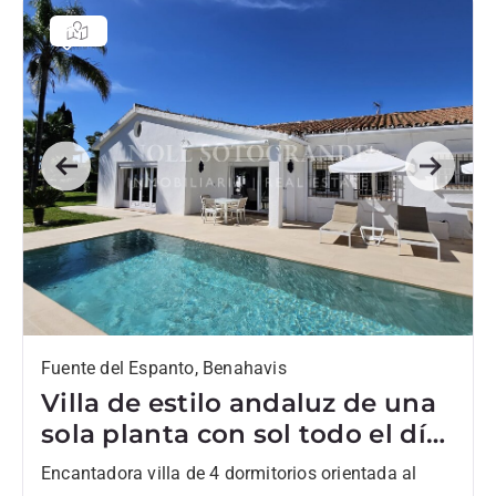
Previous
Next
Fuente del Espanto, Benahavis
Villa de estilo andaluz de una
sola planta con sol todo el día
en Fuente del Espanto
Encantadora villa de 4 dormitorios orientada al