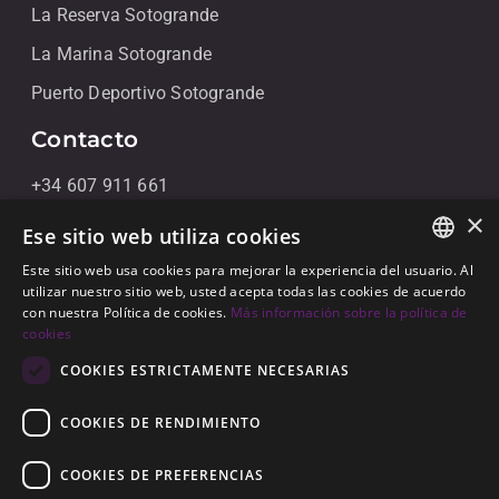
La Reserva Sotogrande
La Marina Sotogrande
Puerto Deportivo Sotogrande
Contacto
+34 607 911 661
×
+34 856 091 709
Ese sitio web utiliza cookies
info@noll-sotogrande.com
Este sitio web usa cookies para mejorar la experiencia del usuario. Al
ENGLISH
utilizar nuestro sitio web, usted acepta todas las cookies de acuerdo
Contáctanos
con nuestra Política de cookies.
Más información sobre la política de
SPANISH
cookies
Galerias Paniagua Local 43 Avenida de Paniagua, s/n
GERMAN
COOKIES ESTRICTAMENTE NECESARIAS
11310 Sotogrande, Cádiz
COOKIES DE RENDIMIENTO
COOKIES DE PREFERENCIAS