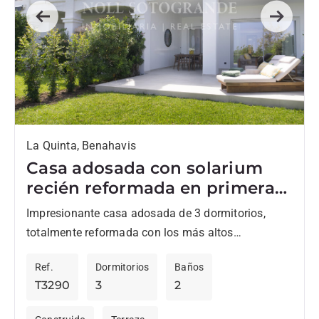
Previous
Next
La Quinta, Benahavis
Casa adosada con solarium
recién reformada en primera
línea de golf en La Quinta
Impresionante casa adosada de 3 dormitorios,
totalmente reformada con los más altos
estándares y muy espaciosa, con vistas al mar,
Ref.
Dormitorios
Baños
situada en primera línea de...
T3290
3
2