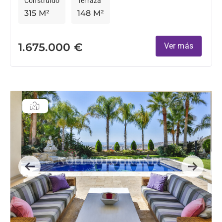
Construido
Terraza
315 M²
148 M²
1.675.000 €
Ver más
Previous
Next