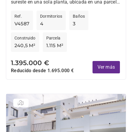
sureste en una sola planta, ubicada en una parcela
tranquila y elevada con magníficas vistas a la
Ref.
Dormitorios
Baños
montaña...
V4587
4
3
Construido
Parcela
240,5 M²
1.115 M²
1.395.000 €
Ver más
Reducido desde 1.695.000 €