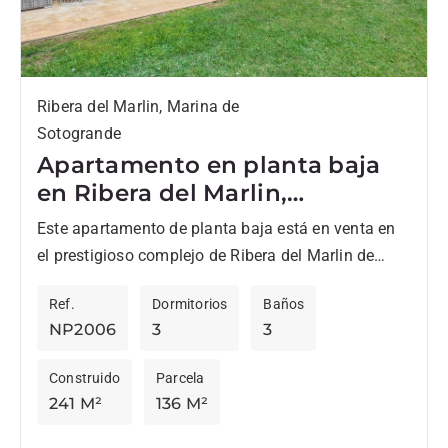
Ribera del Marlin, Marina de
Sotogrande
Apartamento en planta baja
en Ribera del Marlin,
Sotogrande
Este apartamento de planta baja está en venta en
el prestigioso complejo de Ribera del Marlin de
Sotogrande. Una opción privilegiada para los
Ref.
Dormitorios
Baños
compradores exigentes...
NP2006
3
3
Construido
Parcela
241 M²
136 M²