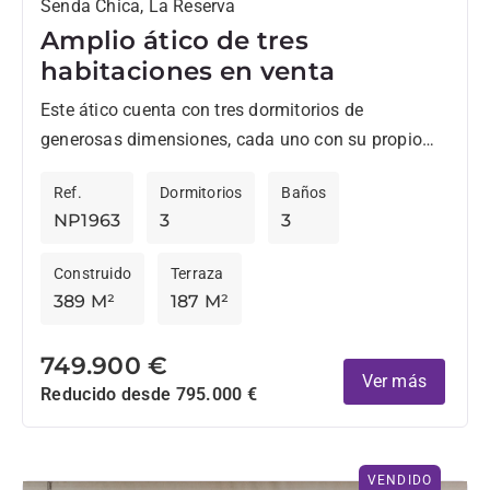
Senda Chica, La Reserva
Amplio ático de tres
habitaciones en venta
Este ático cuenta con tres dormitorios de
generosas dimensiones, cada uno con su propio
cuarto de baño, que ofrecen privacidad y
Ref.
Dormitorios
Baños
comodidad a todos los...
NP1963
3
3
Construido
Terraza
389 M²
187 M²
749.900 €
Ver más
Reducido desde 795.000 €
VENDIDO