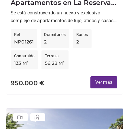
Apartamentos en La Reserva
en fase 2
Se está construyendo un nuevo y exclusivo
complejo de apartamentos de lujo, áticos y casas
adosadas en La Reserva. Diseñados para el estilo
Ref.
Dormitorios
Baños
de vida...
NP01261
2
2
Construido
Terraza
133 M²
56,28 M²
950.000 €
Ver más