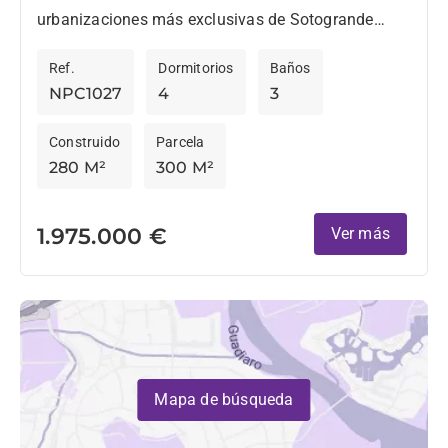
urbanizaciones más exclusivas de Sotogrande
Marina, este apartamento en planta baja ofrece
Ref.
Dormitorios
Baños
amplios espacios interiores y exteriores...
NPC1027
4
3
Construido
Parcela
280 M²
300 M²
1.975.000 €
Ver más
Mapa de búsqueda