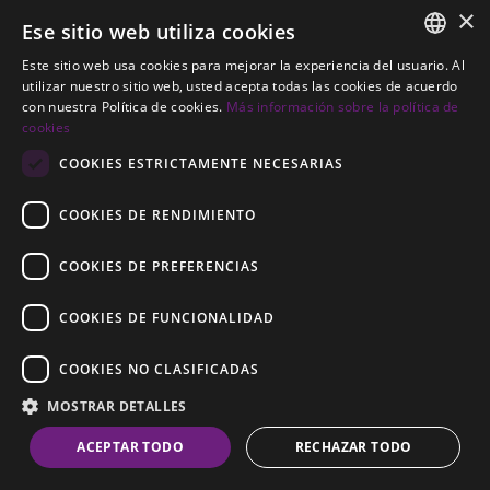
×
Ese sitio web utiliza cookies
¿Es una buena opción como inversión?
Este sitio web usa cookies para mejorar la experiencia del usuario. Al
La demanda constante y el atractivo internacional de
ENGLISH
utilizar nuestro sitio web, usted acepta todas las cookies de acuerdo
Sotogrande hacen que los apartamentos bien ubicados
con nuestra Política de cookies.
Más información sobre la política de
SPANISH
cookies
mantengan un buen nivel de interés.
GERMAN
COOKIES ESTRICTAMENTE NECESARIAS
¿Hay apartamentos cerca del golf o del puerto
deportivo?
COOKIES DE RENDIMIENTO
Sí, existen opciones en distintas zonas de Sotogrande,
incluidas áreas próximas a campos de golf y al puerto.
COOKIES DE PREFERENCIAS
Villas y chalets en Sotogrande
COOKIES DE FUNCIONALIDAD
Parcelas en Sotogrande
COOKIES NO CLASIFICADAS
Propiedades en venta en Sotogrande
MOSTRAR DETALLES
ACEPTAR TODO
RECHAZAR TODO
Áreas