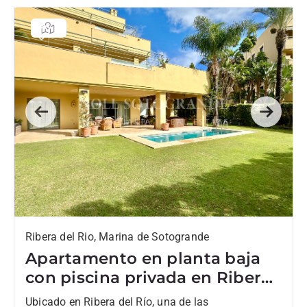
Previous
Next
Ribera del Rio, Marina de Sotogrande
Apartamento en planta baja
con piscina privada en Ribera
del Río, Sotogrande Marina
Ubicado en Ribera del Río, una de las