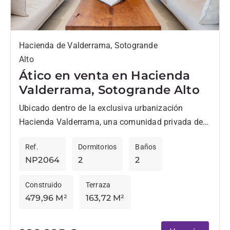
Hacienda de Valderrama, Sotogrande
Alto
Ático en venta en Hacienda
Valderrama, Sotogrande Alto
Ubicado dentro de la exclusiva urbanización
Hacienda Valderrama, una comunidad privada de
tan solo 34 residencias lindando con el reconocido
Ref.
Dormitorios
Baños
campo de golf Valderrama, este...
NP2064
2
2
Construido
Terraza
479,96 M²
163,72 M²