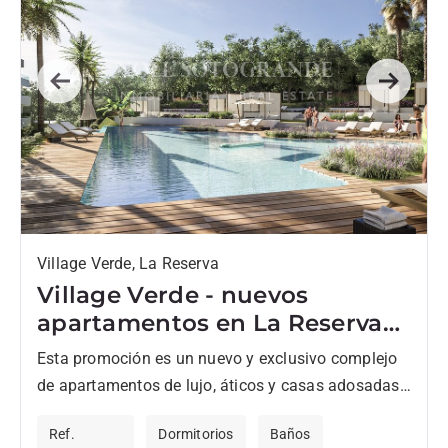
Previous
Next
Village Verde, La Reserva
Village Verde - nuevos
apartamentos en La Reserva
en Fase 2
Esta promoción es un nuevo y exclusivo complejo
de apartamentos de lujo, áticos y casas adosadas
en un tranquilo parque en el corazón de
Ref.
Dormitorios
Baños
Sotogrande....