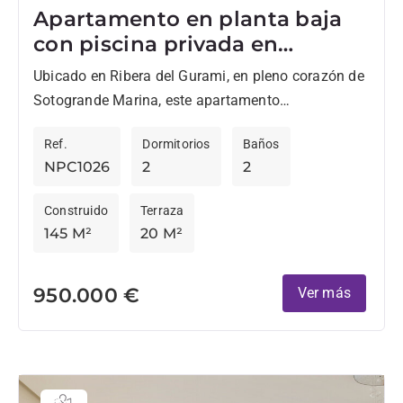
Apartamento en planta baja
con piscina privada en
Sotogrande Marina
Ubicado en Ribera del Gurami, en pleno corazón de
Sotogrande Marina, este apartamento
recientemente reformado ofrece una excelente
Ref.
Dormitorios
Baños
combinación de confort, ubicación y vistas
NPC1026
2
2
abiertas...
Construido
Terraza
145 M²
20 M²
950.000 €
Ver más