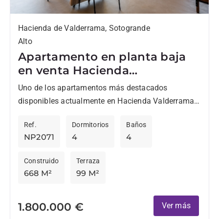
Hacienda de Valderrama, Sotogrande
Alto
Apartamento en planta baja
en venta Hacienda
Valderrama, Sotogrande
Uno de los apartamentos más destacados
disponibles actualmente en Hacienda Valderrama.
Situado a un paso del Real Club Valderrama, este
Ref.
Dormitorios
Baños
apartamento de planta baja ha...
NP2071
4
4
Construido
Terraza
668 M²
99 M²
1.800.000 €
Ver más