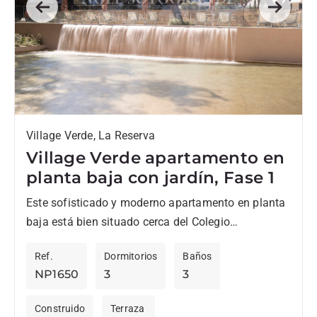
Previous
Next
Village Verde, La Reserva
Village Verde apartamento en
planta baja con jardín, Fase 1
Este sofisticado y moderno apartamento en planta
baja está bien situado cerca del Colegio
Internacional de Sotogrande, así como de la casa
Ref.
Dormitorios
Baños
club de La...
NP1650
3
3
Construido
Terraza