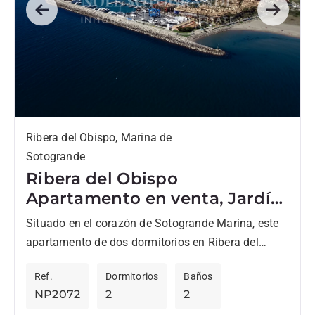
Previous
Next
Ribera del Obispo, Marina de
Sotogrande
Ribera del Obispo
Apartamento en venta, Jardín
Privado y Marina Vistas
Situado en el corazón de Sotogrande Marina, este
apartamento de dos dormitorios en Ribera del
Obispo ofrece vistas panorámicas al puerto
Ref.
Dormitorios
Baños
deportivo y fácil acceso...
NP2072
2
2