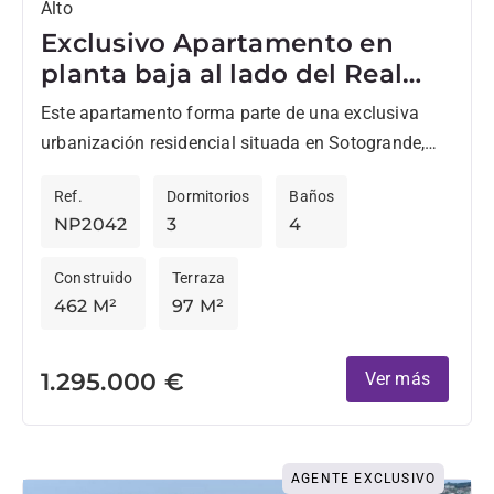
Alto
Exclusivo Apartamento en
planta baja al lado del Real
Club Valderrama
Este apartamento forma parte de una exclusiva
urbanización residencial situada en Sotogrande,
junto al reconocido Club de Golf Valderrama.
Ref.
Dormitorios
Baños
Ubicada en una pequeña comunidad de...
NP2042
3
4
Construido
Terraza
462 M²
97 M²
1.295.000 €
Ver más
AGENTE EXCLUSIVO