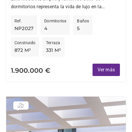
dormitorios representa la vida de lujo en la
prestigiosa urbanización Hacienda Valderrama.
Ref.
Dormitorios
Baños
Dispone de ascensor privado, un...
NP2027
4
5
Construido
Terraza
872 M²
331 M²
1.900.000 €
Ver más