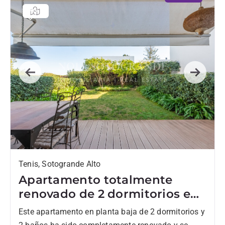
Previous
Next
Tenis, Sotogrande Alto
Apartamento totalmente
renovado de 2 dormitorios en
venta en Tenis, Sotogrande
Este apartamento en planta baja de 2 dormitorios y