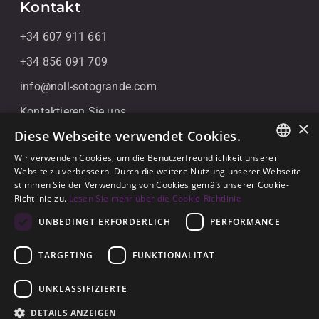
Kontakt
+34 607 911 661
+34 856 091 709
info@noll-sotogrande.com
Kontaktieren Sie uns
×
Diese Webseite verwendet Cookies.
Galerias Paniagua Local 43 Avenida de Paniagua, s/n
11310 Sotogrande, Cádiz
Wir verwenden Cookies, um die Benutzerfreundlichkeit unserer
ENGLISH
Website zu verbessern. Durch die weitere Nutzung unserer Webseite
stimmen Sie der Verwendung von Cookies gemäß unserer Cookie-
SPANISH
Richtlinie zu.
Lesen Sie mehr über die Cookie-Richtlinie
GERMAN
UNBEDINGT ERFORDERLICH
PERFORMANCE
TARGETING
FUNKTIONALITÄT
© 2026
Noll Sotogrande
UNKLASSIFIZIERTE
Rechtlicher Hinweis
-
Datenschutzerklärung
-
Cookies
-
DETAILS ANZEIGEN
Erbaut von
Inmoba