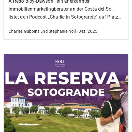
Alfredo Bloy-Dawson , ein anerkannter
Immobilienmarketingberater an der Costa del Sol,
listet den Podcast „Charlie in Sotogrande“ auf Platz
drei seiner fünf beliebtesten Spotify-Podcasts. Diese
Charles Gubbins und Stephanie Noll | Dez. 2025
starke Bestätigung durch Dritte unterstreicht, dass der
Podcast ein äußerst erfolgreiches Content-Angebot
und nicht nur ein Hobby ist. Was der Podcast ist und
wer ihn moderiert Charlie in Sotogrande ist ein
Podcast und eine…