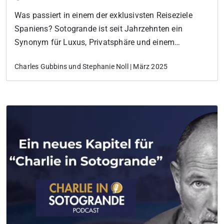
Was passiert in einem der exklusivsten Reiseziele
Spaniens? Sotogrande ist seit Jahrzehnten ein
Synonym für Luxus, Privatsphäre und einem
Lebensstil, der nur denen vorbehalten ist, die sein
Charles Gubbins und Stephanie Noll | März 2025
Geheimnis kannten. Aber all das ändert sich.