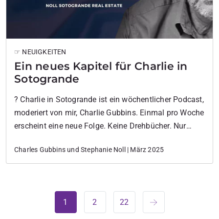
☞ NEUIGKEITEN
Ein neues Kapitel für Charlie in
Sotogrande
?️ Charlie in Sotogrande ist ein wöchentlicher Podcast,
moderiert von mir, Charlie Gubbins. Einmal pro Woche
erscheint eine neue Folge. Keine Drehbücher. Nur
echte Gespräche mit Einheimischen, Unternehmern,
Charles Gubbins und Stephanie Noll | März 2025
Kreativen und Denkern, die den Rhythmus dieses
Ortes prägen.
1
2
22