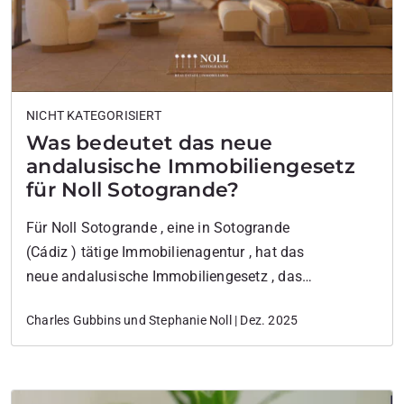
NICHT KATEGORISIERT
Was bedeutet das neue
andalusische Immobiliengesetz
für Noll Sotogrande?
Für Noll Sotogrande , eine in Sotogrande
(Cádiz ) tätige Immobilienagentur , hat das
neue andalusische Immobiliengesetz , das
ein obligatorisches Register der Immobilienmakler
Charles Gubbins und Stephanie Noll | Dez. 2025
einführt , klare, praktische und größtenteils positive
Auswirkungen . Nachfolgend eine Erklärung
in operativen und strategischen Begriffen , nicht in
juristischer Fachsprache. Was ist das Pflichtregister?