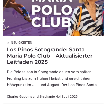
☞ NEUIGKEITEN
Los Pinos Sotogrande: Santa
María Polo Club – Aktualisierter
Leitfaden 2025
Die Polosaison in Sotogrande dauert vom späten
Frühling bis zum frühen Herbst und erreicht ihren
Höhepunkt im Juli und August. Der Los Pinos Santa
María Polo Club ist Austragungsort zahlreicher
Charles Gubbins und Stephanie Noll | Juli 2025
Events, doch das Kronjuwel ist das Internationale
Poloturnier.