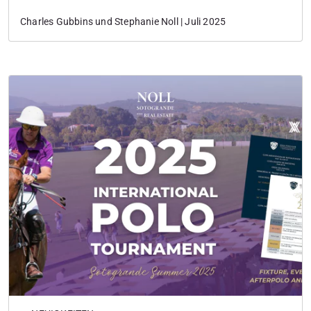
2025. Als jemand, der Sotogrande lebt und atmet,
Charles Gubbins und Stephanie Noll | Juli 2025
hätte ich mich nicht mehr freuen können, daran
teilzunehmen.