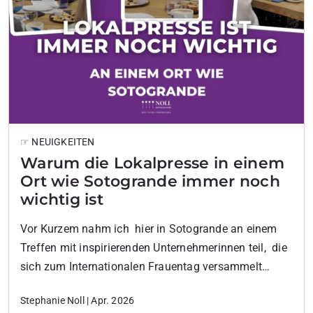
☞ NEUIGKEITEN
Warum die Lokalpresse in einem
Ort wie Sotogrande immer noch
wichtig ist
Vor Kurzem nahm ich hier in Sotogrande an einem
Treffen mit inspirierenden Unternehmerinnen teil, die
sich zum Internationalen Frauentag versammelt
hatten, um ihre Gedanken auszutauschen. Am
Stephanie Noll | Apr. 2026
meisten beeindruckte mich die persönliche