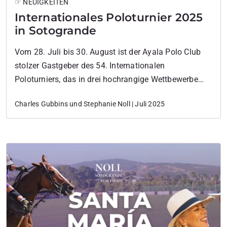
☞ NEUIGKEITEN
Internationales Poloturnier 2025
in Sotogrande
Vom 28. Juli bis 30. August ist der Ayala Polo Club
stolzer Gastgeber des 54. Internationalen
Poloturniers, das in drei hochrangige Wettbewerbe
unterteilt ist: Copa de Bronce, Copa de Plata und die
Charles Gubbins und Stephanie Noll | Juli 2025
prestigeträchtige Copa de Oro im August – mit
Spielen mit Handicap-Werten von 6–8, 12–14 und
20–22 Goals.