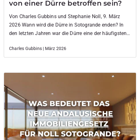
von einer Dürre betroffen sein?
Von Charles Gubbins und Stephanie Noll, 9. März
2026 Wann wird die Dürre in Sotogrande enden? In
den letzten Jahren war die Dürre eine der häufigsten
Sorgen internationaler Käufer, die sich für Immobilien
Charles Gubbins | März 2026
im Süden Spaniens interessieren. Für viele Menschen,
die über ein Zweitwohnsitz in Sotogrande
nachdenken, war die Frage einfach:Wird es in Zukunft
genügend…