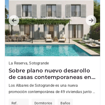
Previous
Next
La Reserva, Sotogrande
Sobre plano nuevo desarollo
de casas contemporaneas en
La Reserva
Los Albares de Sotogrande es una nueva
promoción contemporánea de 49 viviendas junto al
campo de golf de La Cañada, diseñada por los
Ref.
Dormitorios
Baños
arquitectos Torras...