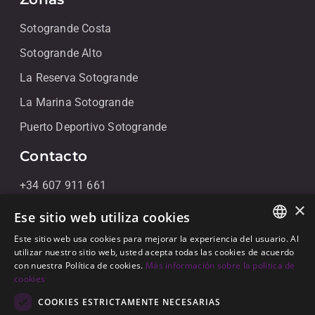
Sotogrande Costa
Sotogrande Alto
La Reserva Sotogrande
La Marina Sotogrande
Puerto Deportivo Sotogrande
Contacto
+34 607 911 661
×
+34 856 091 709
Ese sitio web utiliza cookies
info@noll-sotogrande.com
Este sitio web usa cookies para mejorar la experiencia del usuario. Al
ENGLISH
utilizar nuestro sitio web, usted acepta todas las cookies de acuerdo
Contáctanos
con nuestra Política de cookies.
Más información sobre la política de
SPANISH
cookies
Galerias Paniagua Local 43 Avenida de Paniagua, s/n
GERMAN
COOKIES ESTRICTAMENTE NECESARIAS
11310 Sotogrande, Cádiz