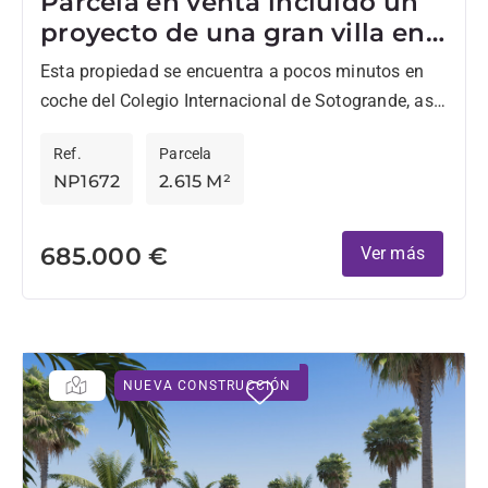
Parcela en venta incluido un
proyecto de una gran villa en
Sotogrande Alto
Esta propiedad se encuentra a pocos minutos en
coche del Colegio Internacional de Sotogrande, así
como de La Reserva o del Club de Golf
Ref.
Parcela
Valderrama....
NP1672
2.615 M²
685.000 €
Ver más
NUEVA CONSTRUCCIÓN