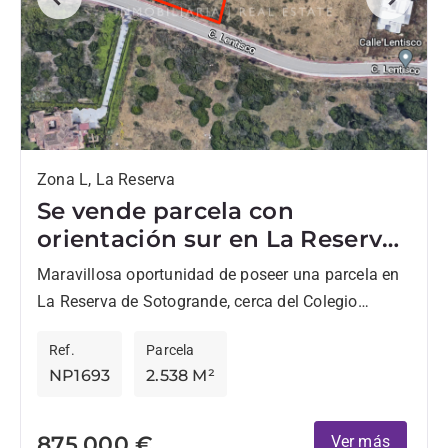
Previous
Next
Zona L, La Reserva
Se vende parcela con
orientación sur en La Reserva
de Sotogrande.
Maravillosa oportunidad de poseer una parcela en
La Reserva de Sotogrande, cerca del Colegio
Internacional de Sotogrande, La Playa ya tan solo 6
Ref.
Parcela
minutos en...
NP1693
2.538 M²
875.000 €
Ver más