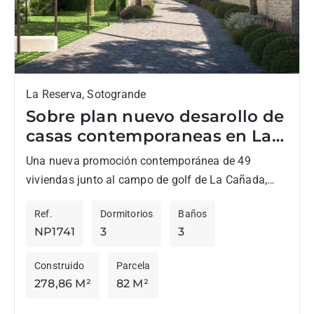
La Reserva, Sotogrande
Sobre plan nuevo desarollo de
casas contemporaneas en La
Reserva
Una nueva promoción contemporánea de 49
viviendas junto al campo de golf de La Cañada,
diseñada por los arquitectos Torras & Sierra,
Ref.
Dormitorios
Baños
destaca por su...
NP1741
3
3
Construido
Parcela
278,86 M²
82 M²