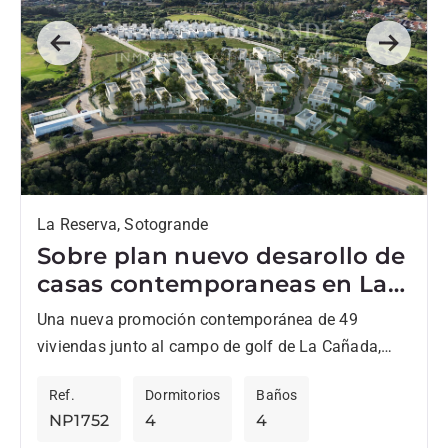
Previous
Next
La Reserva, Sotogrande
Sobre plan nuevo desarollo de
casas contemporaneas en La
Reserva
Una nueva promoción contemporánea de 49
viviendas junto al campo de golf de La Cañada,
diseñada por los arquitectos Torras & Sierra,
Ref.
Dormitorios
Baños
destaca por su...
NP1752
4
4