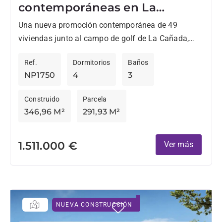
contemporáneas en La
Reserva en venta sobre plano
Una nueva promoción contemporánea de 49
viviendas junto al campo de golf de La Cañada,
diseñada por los arquitectos Torras & Sierra,
Ref.
Dormitorios
Baños
destaca por su...
NP1750
4
3
Construido
Parcela
346,96 M²
291,93 M²
1.511.000 €
Ver más
NUEVA CONSTRUCCIÓN