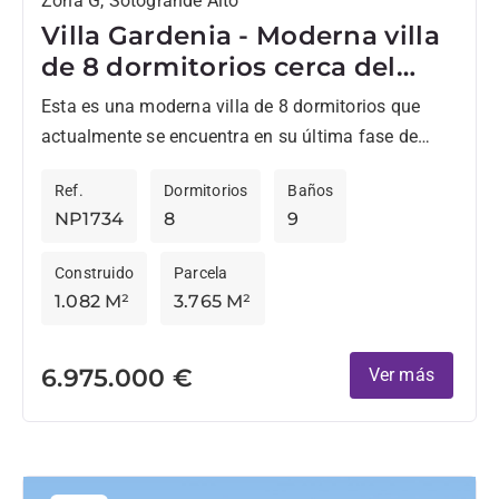
Zona G, Sotogrande Alto
Villa Gardenia - Moderna villa
de 8 dormitorios cerca del
colegio internacional de
Esta es una moderna villa de 8 dormitorios que
Sotogrande
actualmente se encuentra en su última fase de
construcción en Sotogrande Alto,
Ref.
Dormitorios
Baños
convenientemente ubicada cerca del...
NP1734
8
9
Construido
Parcela
1.082 M²
3.765 M²
6.975.000 €
Ver más