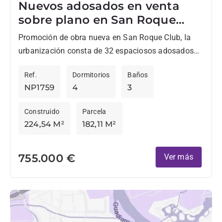
Nuevos adosados en venta
sobre plano en San Roque
Club
Promoción de obra nueva en San Roque Club, la
urbanización consta de 32 espaciosos adosados
de 4 dormitorios, que ofrecen diversas opciones de
Ref.
Dormitorios
Baños
distribución interior....
NP1759
4
3
Construido
Parcela
224,54 M²
182,11 M²
755.000 €
Ver más