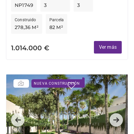
NP1749
3
3
Construido
Parcela
278,36 M²
82 M²
1.014.000 €
Ver más
NUEVA CONSTRUCCIÓN
Previous
Next