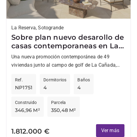
La Reserva, Sotogrande
Sobre plan nuevo desarollo de
casas contemporaneas en La
Reserva
Una nueva promoción contemporánea de 49
viviendas junto al campo de golf de La Cañada,
diseñada por los arquitectos Torras & Sierra,
Ref.
Dormitorios
Baños
destaca por su...
NP1751
4
4
Construido
Parcela
346,96 M²
350,48 M²
1.812.000 €
Ver más