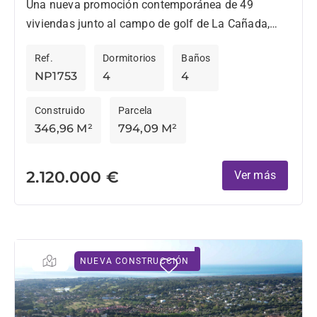
Una nueva promoción contemporánea de 49
viviendas junto al campo de golf de La Cañada,
diseñada por los arquitectos Torras & Sierra,
Ref.
Dormitorios
Baños
destaca por su...
NP1753
4
4
Construido
Parcela
346,96 M²
794,09 M²
2.120.000 €
Ver más
NUEVA CONSTRUCCIÓN