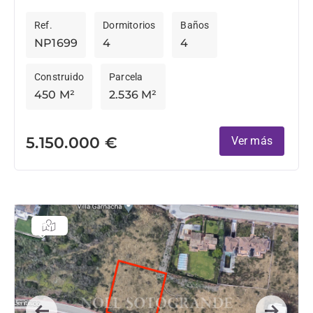
sido premiados en 2022 por un diseño de...
Ref.
Dormitorios
Baños
NP1699
4
4
Construido
Parcela
450 M²
2.536 M²
5.150.000 €
Ver más