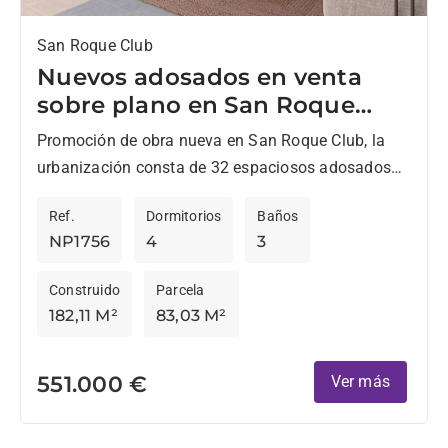
San Roque Club
Nuevos adosados en venta
sobre plano en San Roque
Club
Promoción de obra nueva en San Roque Club, la
urbanización consta de 32 espaciosos adosados
de 4 dormitorios, que ofrecen diversas opciones de
Ref.
Dormitorios
Baños
distribución interior....
NP1756
4
3
Construido
Parcela
182,11 M²
83,03 M²
551.000 €
Ver más