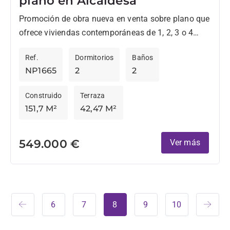
plano en Alcaidesa
Promoción de obra nueva en venta sobre plano que
ofrece viviendas contemporáneas de 1, 2, 3 o 4
dormitorios. Todos tienen un estilo elegante y...
Ref.
Dormitorios
Baños
NP1665
2
2
Construido
Terraza
151,7 M²
42,47 M²
549.000 €
Ver más
6
7
8
9
10