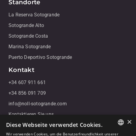
Standorte
La Reserva Sotogrande
Sotogrande Alto
Sotogrande Costa
Marina Sotogrande
Puerto Deportivo Sotogrande
Kontakt
+34 607 911 661
+34 856 091 709
info@noll-sotogrande.com
Kontaktieren Sie uns
×
Diese Webseite verwendet Cookies.
Galerias Paniagua Local 43 Avenida de Paniagua, s/n
11310 Sotogrande, Cádiz
Wir verwenden Cookies, um die Benutzerfreundlichkeit unserer