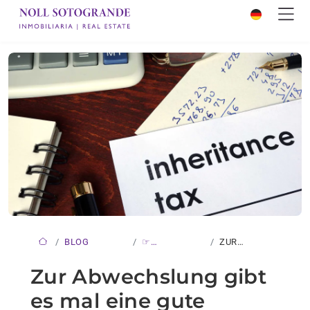
BLOG
☞
ZUR
NEUIGKEITEN
ABWECHSLUNG
Zur Abwechslung gibt
GIBT ES…
es mal eine gute