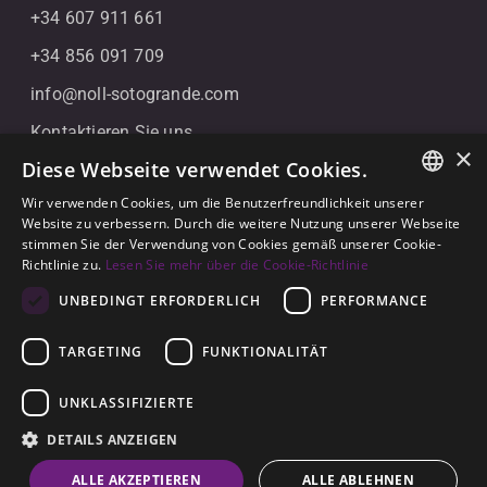
+34 607 911 661
+34 856 091 709
info@noll-sotogrande.com
Kontaktieren Sie uns
×
Diese Webseite verwendet Cookies.
Galerias Paniagua Local 43 Avenida de Paniagua, s/n
11310 Sotogrande, Cádiz
Wir verwenden Cookies, um die Benutzerfreundlichkeit unserer
ENGLISH
Website zu verbessern. Durch die weitere Nutzung unserer Webseite
stimmen Sie der Verwendung von Cookies gemäß unserer Cookie-
SPANISH
Richtlinie zu.
Lesen Sie mehr über die Cookie-Richtlinie
GERMAN
UNBEDINGT ERFORDERLICH
PERFORMANCE
TARGETING
FUNKTIONALITÄT
© 2026
Noll Sotogrande
UNKLASSIFIZIERTE
Rechtlicher Hinweis
-
Datenschutzerklärung
-
Cookies
-
DETAILS ANZEIGEN
Erbaut von
Inmoba
ALLE AKZEPTIEREN
ALLE ABLEHNEN