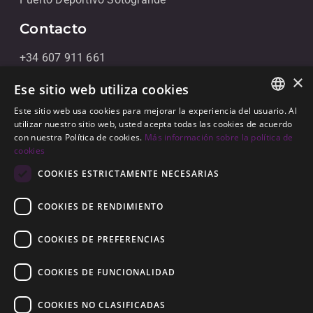
Contacto
+34 607 911 661
×
+34 856 091 709
Ese sitio web utiliza cookies
info@noll-sotogrande.com
Este sitio web usa cookies para mejorar la experiencia del usuario. Al
ENGLISH
utilizar nuestro sitio web, usted acepta todas las cookies de acuerdo
Contáctanos
con nuestra Política de cookies.
Más información sobre la política de
SPANISH
cookies
Galerias Paniagua Local 43 Avenida de Paniagua, s/n
GERMAN
COOKIES ESTRICTAMENTE NECESARIAS
11310 Sotogrande, Cádiz
COOKIES DE RENDIMIENTO
COOKIES DE PREFERENCIAS
COOKIES DE FUNCIONALIDAD
© 2026
Noll Sotogrande
COOKIES NO CLASIFICADAS