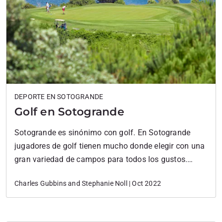
DEPORTE EN SOTOGRANDE
Golf en Sotogrande
Sotogrande es sinónimo con golf. En Sotogrande
jugadores de golf tienen mucho donde elegir con una
gran variedad de campos para todos los gustos.
Campos locales incluyen el Real Club de Golf
Charles Gubbins and Stephanie Noll | Oct 2022
Sotogrande, Valderrama, San Roque (viejo y nuevo),
Almenara, La Cañada, La Reserva, y Alcaidesa (uno y
dos). Contando los campos existentes tenemos 189…