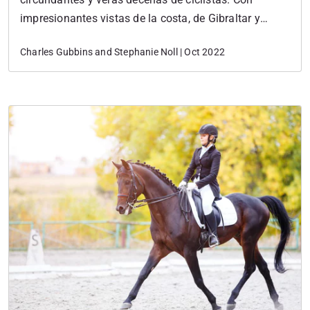
impresionantes vistas de la costa, de Gibraltar y
Marruecos, y rodeado por los pueblos de Casares,
Charles Gubbins and Stephanie Noll | Oct 2022
Gaucín y San Roque, Sotogrande tiene todo para
ciclistas de todos los niveles. Si usted realmente
desea probar sus piernas, las altas subidas…