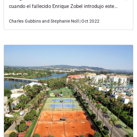
cuando el fallecido Enrique Zobel introdujo este
deporte por primera vez en las proximidades de la
Charles Gubbins and Stephanie Noll | Oct 2022
playa, cerca del antiguo Club de Playa Cucurucho,
donde se construyó la primera cancha. Aquellos
fueron los inicios humildes de un…