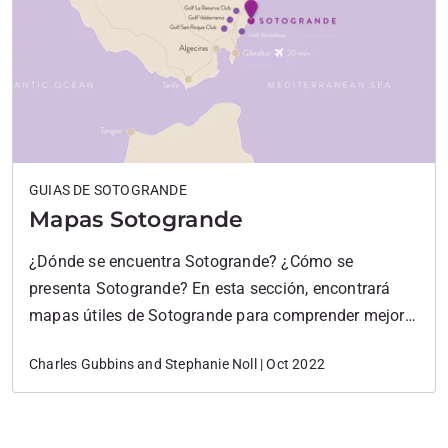
GUIAS DE SOTOGRANDE
Mapas Sotogrande
¿Dónde se encuentra Sotogrande? ¿Cómo se
presenta Sotogrande? En esta sección, encontrará
mapas útiles de Sotogrande para comprender mejor
su ubicación en la Costa, su diseño y áreas dentro del
Charles Gubbins and Stephanie Noll | Oct 2022
resort. Descargue el Mapa de Sotogrande en formato
.PDF – Click aquí! Sotogrande Main Map Mapa de
Sotogrande Puerto y La Marina Mapa de las…