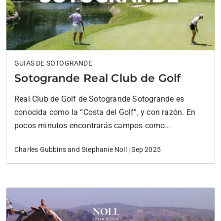
GUIAS DE SOTOGRANDE
Sotogrande Real Club de Golf
Real Club de Golf de Sotogrande Sotogrande es
conocida como la “Costa del Golf”, y con razón. En
pocos minutos encontrarás campos como
Valderrama, La Reserva, San Roque y Almenara. Pero
Charles Gubbins and Stephanie Noll | Sep 2025
el que realmente marcó el camino para todos los
demás es el Real Club de Golf Sotogrande. Con más
de 300 días de sol…