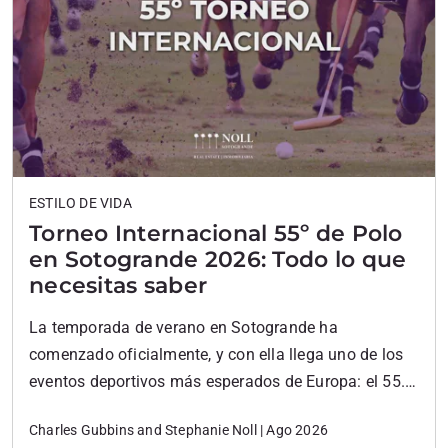
ESTILO DE VIDA
Torneo Internacional 55º de Polo
en Sotogrande 2026: Todo lo que
necesitas saber
La temporada de verano en Sotogrande ha
comenzado oficialmente, y con ella llega uno de los
eventos deportivos más esperados de Europa: el 55.º
Torneo Internacional de Polo . Organizado por el
Charles Gubbins and Stephanie Noll | Ago 2026
Ayala Polo Club y disputado en las canchas de primer