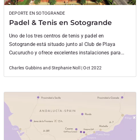
DEPORTE EN SOTOGRANDE
Padel & Tenis en Sotogrande
Uno de los tres centros de tenis y padel en
Sotogrande está situado junto al Club de Playa
Cucurucho y ofrece excelentes instalaciones para
deportes de raqueta. El centro cuenta con varias
Charles Gubbins and Stephanie Noll | Oct 2022
pistas iluminadas para poder jugar todo el año y
tarde en el verano. Las clases se ofrecen a todos los
jugadores sin importar…