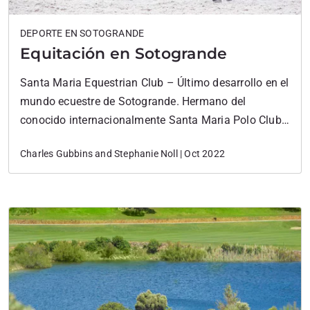
DEPORTE EN SOTOGRANDE
Equitación en Sotogrande
Santa Maria Equestrian Club – Último desarrollo en el
mundo ecuestre de Sotogrande. Hermano del
conocido internacionalmente Santa Maria Polo Club,
y aprovecha sus magníficas instalaciones en su sitio
Charles Gubbins and Stephanie Noll | Oct 2022
de Puente de Hierro. La creación y el desarrollo del
Equestrian Club han comenzado, proporcionando
instalaciones que cumplen con los estándares más
exigentes de este deporte. Su misión es…