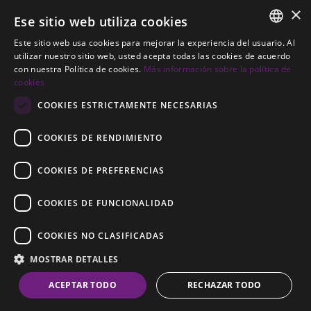
×
+34 856 091 709
Ese sitio web utiliza cookies
info@noll-sotogrande.com
Este sitio web usa cookies para mejorar la experiencia del usuario. Al
ENGLISH
utilizar nuestro sitio web, usted acepta todas las cookies de acuerdo
Contáctanos
con nuestra Política de cookies.
Más información sobre la política de
SPANISH
cookies
Galerias Paniagua Local 43 Avenida de Paniagua, s/n
GERMAN
COOKIES ESTRICTAMENTE NECESARIAS
11310 Sotogrande, Cádiz
COOKIES DE RENDIMIENTO
COOKIES DE PREFERENCIAS
COOKIES DE FUNCIONALIDAD
© 2026
Noll Sotogrande
COOKIES NO CLASIFICADAS
Aviso Legal
-
Política de privacidad
-
Cookies
-
MOSTRAR DETALLES
Construido por
Inmoba
ACEPTAR TODO
RECHAZAR TODO