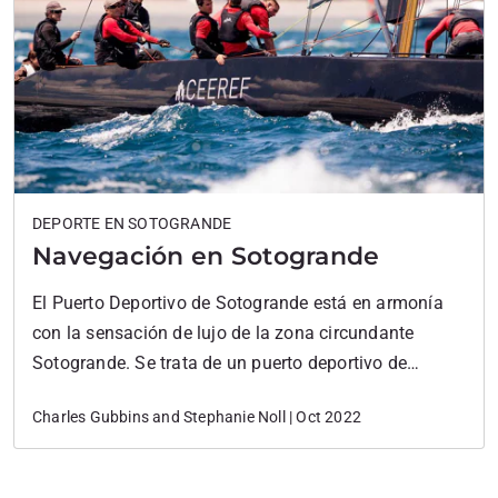
DEPORTE EN SOTOGRANDE
Navegación en Sotogrande
El Puerto Deportivo de Sotogrande está en armonía
con la sensación de lujo de la zona circundante
Sotogrande. Se trata de un puerto deportivo de
primera clase con todas las comodidades que cabría
Charles Gubbins and Stephanie Noll | Oct 2022
esperar. En adición a las duchas y sauna para
aquellos amarrados en el puerto, hay un gimnasio,
una tienda de suministros de…