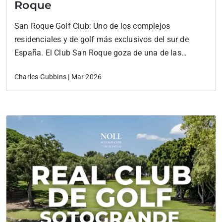
Roque
San Roque Golf Club: Uno de los complejos
residenciales y de golf más exclusivos del sur de
España. El Club San Roque goza de una de las
ubicaciones más privilegiadas de Andalucía: una
Charles Gubbins | Mar 2026
urbanización privada y cerrada situada entre
Sotogrande y la costa mediterránea. Rodeado de
bosques de alcornoques y colinas onduladas, pero a
pocos…