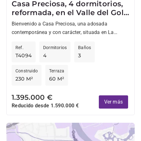
Casa Preciosa, 4 dormitorios,
reformada, en el Valle del Golf
de Nueva Andalucia
Bienvenido a Casa Preciosa, una adosada
contemporánea y con carácter, situada en La
Rinconada, el codiciado complejo familiar en el
Ref.
Dormitorios
Baños
Valle del Golf de Nueva...
T4094
4
3
Construido
Terraza
230 M²
60 M²
1.395.000 €
Ver más
Reducido desde 1.590.000 €