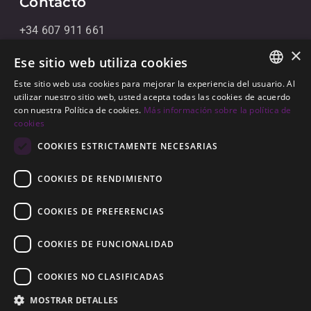
Contacto
+34 607 911 661
×
+34 856 091 709
Ese sitio web utiliza cookies
info@noll-sotogrande.com
Este sitio web usa cookies para mejorar la experiencia del usuario. Al
ENGLISH
utilizar nuestro sitio web, usted acepta todas las cookies de acuerdo
Contáctanos
con nuestra Política de cookies.
Más información sobre la política de
SPANISH
cookies
Galerias Paniagua Local 43 Avenida de Paniagua, s/n
GERMAN
COOKIES ESTRICTAMENTE NECESARIAS
11310 Sotogrande, Cádiz
COOKIES DE RENDIMIENTO
COOKIES DE PREFERENCIAS
COOKIES DE FUNCIONALIDAD
© 2026
Noll Sotogrande
COOKIES NO CLASIFICADAS
Aviso Legal
-
Política de privacidad
-
Cookies
-
MOSTRAR DETALLES
Construido por
Inmoba