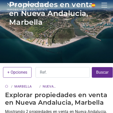
Propiedades en venta
en Nueva Andalucia,
Marbella
+ Opciones
Buscar
MARBELLA
NUEVA
ANDALUCIA
Explorar propiedades en venta
en Nueva Andalucia, Marbella
Mostrando 2 propiedades en venta en Nueva Andalucia,