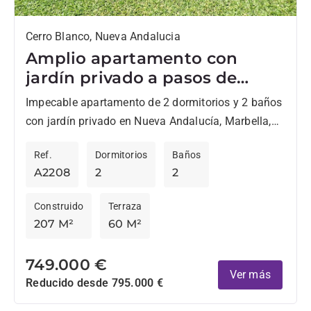
Cerro Blanco, Nueva Andalucia
Amplio apartamento con
jardín privado a pasos de
Centro Plaza, en Nueva
Impecable apartamento de 2 dormitorios y 2 baños
Andalucía
con jardín privado en Nueva Andalucía, Marbella,
ideal para quienes desean estar a poca distancia a
Ref.
Dormitorios
Baños
pie...
A2208
2
2
Construido
Terraza
207 M²
60 M²
749.000 €
Ver más
Reducido desde 795.000 €