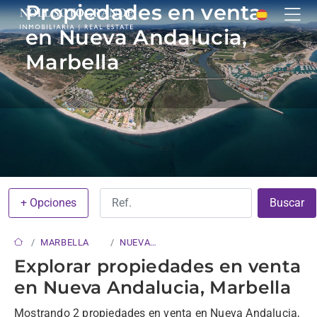
Propiedades en venta
en Nueva Andalucia,
Marbella
+ Opciones
Buscar
MARBELLA
NUEVA
ANDALUCIA
Explorar propiedades en venta
en Nueva Andalucia, Marbella
Mostrando 2 propiedades en venta en Nueva Andalucia,