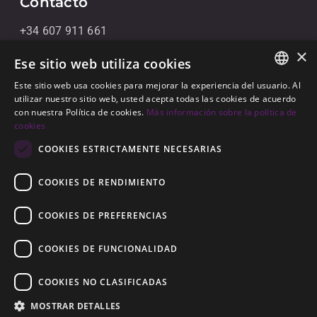
Contacto
+34 607 911 661
×
+34 856 091 709
Ese sitio web utiliza cookies
info@noll-sotogrande.com
Este sitio web usa cookies para mejorar la experiencia del usuario. Al
ENGLISH
utilizar nuestro sitio web, usted acepta todas las cookies de acuerdo
Contáctanos
con nuestra Política de cookies.
Más información sobre la política de
SPANISH
cookies
Galerias Paniagua Local 43 Avenida de Paniagua, s/n
GERMAN
COOKIES ESTRICTAMENTE NECESARIAS
11310 Sotogrande, Cádiz
COOKIES DE RENDIMIENTO
COOKIES DE PREFERENCIAS
COOKIES DE FUNCIONALIDAD
© 2026
Noll Sotogrande
COOKIES NO CLASIFICADAS
Aviso Legal
-
Política de privacidad
-
Cookies
-
MOSTRAR DETALLES
Construido por
Inmoba