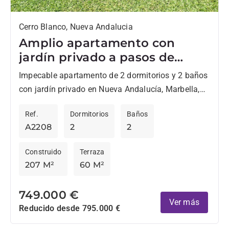
Cerro Blanco, Nueva Andalucia
Amplio apartamento con
jardín privado a pasos de
Centro Plaza, en Nueva
Impecable apartamento de 2 dormitorios y 2 baños
Andalucía
con jardín privado en Nueva Andalucía, Marbella,
ideal para quienes desean estar a poca distancia a
Ref.
Dormitorios
Baños
pie...
A2208
2
2
Construido
Terraza
207 M²
60 M²
749.000 €
Ver más
Reducido desde 795.000 €