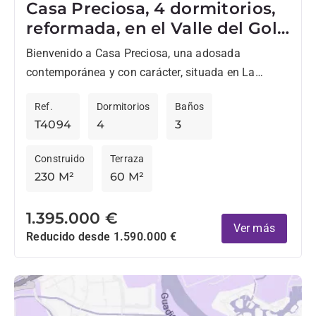
Casa Preciosa, 4 dormitorios,
reformada, en el Valle del Golf
de Nueva Andalucia
Bienvenido a Casa Preciosa, una adosada
contemporánea y con carácter, situada en La
Rinconada, el codiciado complejo familiar en el
Ref.
Dormitorios
Baños
Valle del Golf de Nueva...
T4094
4
3
Construido
Terraza
230 M²
60 M²
1.395.000 €
Ver más
Reducido desde 1.590.000 €