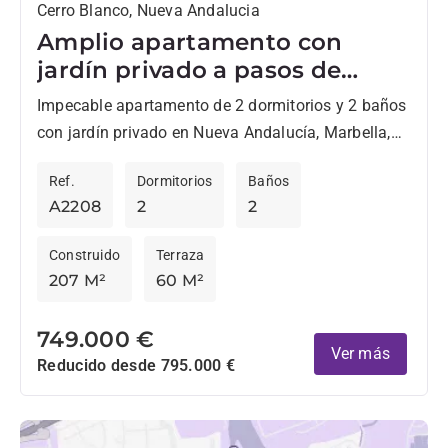
Cerro Blanco, Nueva Andalucia
Amplio apartamento con
jardín privado a pasos de
Centro Plaza, en Nueva
Impecable apartamento de 2 dormitorios y 2 baños
Andalucía
con jardín privado en Nueva Andalucía, Marbella,
ideal para quienes desean estar a poca distancia a
Ref.
Dormitorios
Baños
pie...
A2208
2
2
Construido
Terraza
207 M²
60 M²
749.000 €
Ver más
Reducido desde 795.000 €