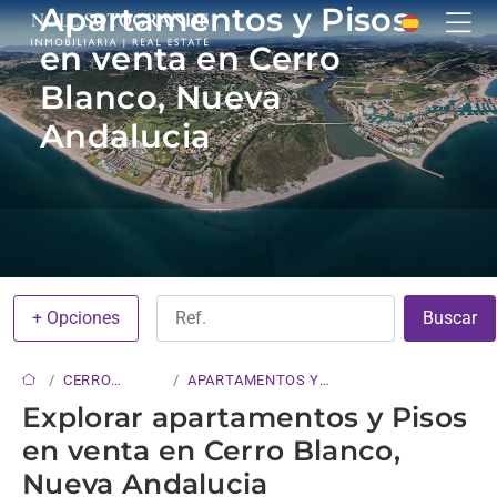
Apartamentos y Pisos
en venta en Cerro
Blanco, Nueva
Andalucia
+ Opciones
Buscar
CERRO
APARTAMENTOS Y
BLANCO
PISOS
Explorar apartamentos y Pisos
en venta en Cerro Blanco,
Nueva Andalucia