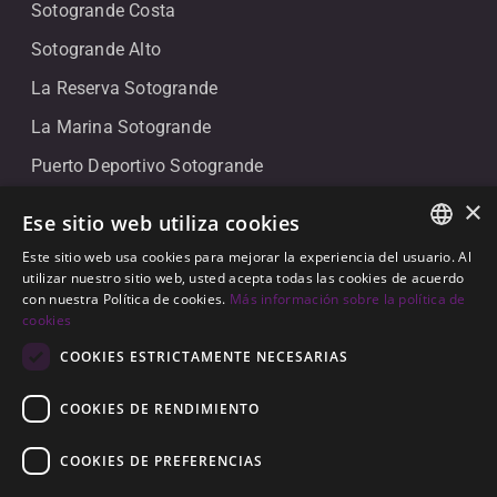
Sotogrande Costa
Sotogrande Alto
La Reserva Sotogrande
La Marina Sotogrande
Puerto Deportivo Sotogrande
×
Contacto
Ese sitio web utiliza cookies
Este sitio web usa cookies para mejorar la experiencia del usuario. Al
+34 607 911 661
ENGLISH
utilizar nuestro sitio web, usted acepta todas las cookies de acuerdo
+34 856 091 709
con nuestra Política de cookies.
Más información sobre la política de
SPANISH
cookies
info@noll-sotogrande.com
GERMAN
COOKIES ESTRICTAMENTE NECESARIAS
Contáctanos
COOKIES DE RENDIMIENTO
Galerias Paniagua Local 43 Avenida de Paniagua, s/n
11310 Sotogrande, Cádiz
COOKIES DE PREFERENCIAS