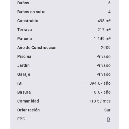
terraza y zona exterior de barbacoa y cocina. Primera 
Baños
6
planta: dormitorio principal con baño en suite y 
Baños en suite
4
vestidor, 2 suites de invitados con baños en suite y 
Construido
498 m²
armarios empotrados, cada dormitorio con terraza 
Terraza
217 m²
privada. Sótano: zona de entretenimiento con área de 
TV, gimnasio y mesa de billar, bodega, baño con ducha, 
Parcela
1.149 m²
lavandería, garaje para 3 coches con zona de taller 
Año de Construcción
2009
equipada, sala de máquinas y trastero.
Piscina
Privado
Jardín
Privado
¡Visitas altamente recomendadas!
Garaje
Privado
IBI
1.394 € / año
Basura
18 € / año
Comunidad
110 € / mes
Orientación
Sur
EPC
D