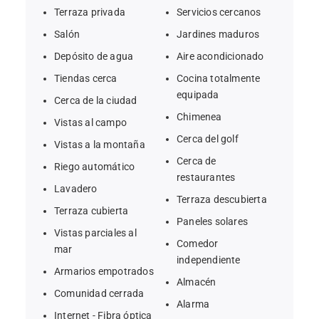
completamente renovada.
Terraza privada
Servicios cercanos
Salón
Jardines maduros
La propiedad tiene un gran potencial, incluida la 
Depósito de agua
Aire acondicionado
posibilidad de agregar una primera planta que 
disfrutaría de vistas abiertas al mar.
Tiendas cerca
Cocina totalmente
equipada
Cerca de la ciudad
Chimenea
Vistas al campo
Cerca del golf
Vistas a la montaña
Cerca de
Riego automático
restaurantes
Lavadero
Terraza descubierta
Terraza cubierta
Paneles solares
Vistas parciales al
Comedor
mar
independiente
Armarios empotrados
Almacén
Comunidad cerrada
Alarma
Internet - Fibra óptica