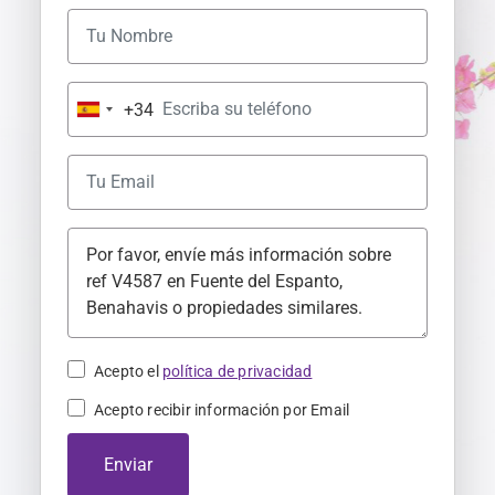
+34
S
p
a
i
n
+
3
4
Acepto el
política de privacidad
Acepto recibir información por Email
Enviar