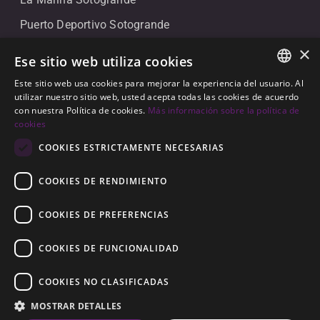
La Marina Sotogrande
Puerto Deportivo Sotogrande
×
Contacto
Ese sitio web utiliza cookies
Este sitio web usa cookies para mejorar la experiencia del usuario. Al
+34 607 911 661
ENGLISH
utilizar nuestro sitio web, usted acepta todas las cookies de acuerdo
+34 856 091 709
con nuestra Política de cookies.
Más información sobre la política de
SPANISH
cookies
info@noll-sotogrande.com
GERMAN
COOKIES ESTRICTAMENTE NECESARIAS
Contáctanos
COOKIES DE RENDIMIENTO
Galerias Paniagua Local 43 Avenida de Paniagua, s/n
11310 Sotogrande, Cádiz
COOKIES DE PREFERENCIAS
COOKIES DE FUNCIONALIDAD
COOKIES NO CLASIFICADAS
MOSTRAR DETALLES