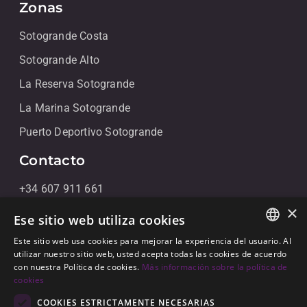
Zonas
Sotogrande Costa
Sotogrande Alto
La Reserva Sotogrande
La Marina Sotogrande
Puerto Deportivo Sotogrande
Contacto
+34 607 911 661
×
+34 856 091 709
Ese sitio web utiliza cookies
info@noll-sotogrande.com
Este sitio web usa cookies para mejorar la experiencia del usuario. Al
ENGLISH
utilizar nuestro sitio web, usted acepta todas las cookies de acuerdo
Contáctanos
con nuestra Política de cookies.
Más información sobre la política de
SPANISH
cookies
Galerias Paniagua Local 43 Avenida de Paniagua, s/n
GERMAN
COOKIES ESTRICTAMENTE NECESARIAS
11310 Sotogrande, Cádiz