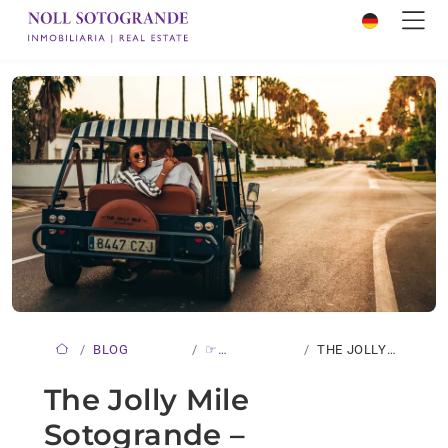
BLOG
☞
THE JOLLY
NEUIGKEITEN
MILE
The Jolly Mile
SOTOGRANDE…
Sotogrande –