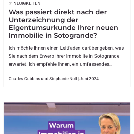
☞ NEUIGKEITEN
Was passiert direkt nach der
Unterzeichnung der
Eigentumsurkunde Ihrer neuen
Immobilie in Sotogrande?
Ich möchte Ihnen einen Leitfaden darüber geben, was
Sie nach dem Erwerb Ihrer Immobilie in Sotogrande
erwartet. Ich empfehle Ihnen, ein umfassendes
Immobiliendossier zusammenzustellen, um alle
Charles Gubbins und Stephanie Noll | Juni 2024
relevanten Dokumente im Zusammenhang mit Ihrem
neuen Vermögenswert zu organisieren und verfügbar
zu haben.