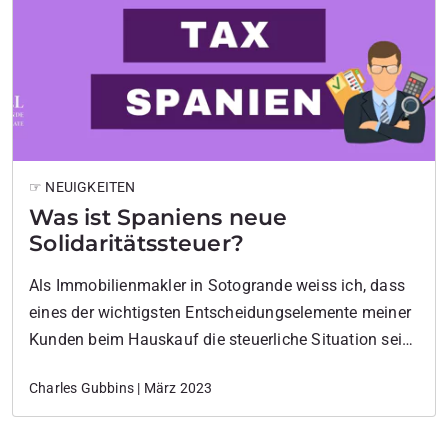
☞ NEUIGKEITEN
Was ist Spaniens neue
Solidaritätssteuer?
Als Immobilienmakler in Sotogrande weiss ich, dass
eines der wichtigsten Entscheidungselemente meiner
Kunden beim Hauskauf die steuerliche Situation sein
wird, und damit ob sie ihre Immobilie als Resident
Charles Gubbins | März 2023
oder als Nicht-Resident nutzen werden.