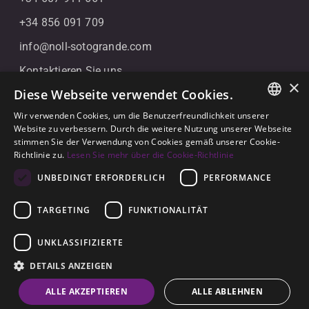
+34 856 091 709
info@noll-sotogrande.com
Kontaktieren Sie uns
×
Diese Webseite verwendet Cookies.
Galerias Paniagua Local 43 Avenida de Paniagua, s/n
11310 Sotogrande, Cádiz
Wir verwenden Cookies, um die Benutzerfreundlichkeit unserer
ENGLISH
Website zu verbessern. Durch die weitere Nutzung unserer Webseite
stimmen Sie der Verwendung von Cookies gemäß unserer Cookie-
SPANISH
Richtlinie zu.
Lesen Sie mehr über die Cookie-Richtlinie
GERMAN
UNBEDINGT ERFORDERLICH
PERFORMANCE
TARGETING
FUNKTIONALITÄT
© 2026
Noll Sotogrande
UNKLASSIFIZIERTE
Rechtlicher Hinweis
-
Datenschutzerklärung
-
Cookies
-
DETAILS ANZEIGEN
Erbaut von
Inmoba
ALLE AKZEPTIEREN
ALLE ABLEHNEN