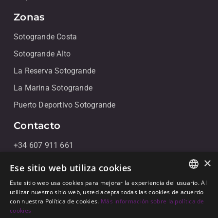
Zonas
Sotogrande Costa
Sotogrande Alto
La Reserva Sotogrande
La Marina Sotogrande
Puerto Deportivo Sotogrande
Contacto
+34 607 911 661
×
+34 856 091 709
Ese sitio web utiliza cookies
info@noll-sotogrande.com
Este sitio web usa cookies para mejorar la experiencia del usuario. Al
ENGLISH
utilizar nuestro sitio web, usted acepta todas las cookies de acuerdo
Contáctanos
con nuestra Política de cookies.
Más información sobre la política de
SPANISH
cookies
Galerias Paniagua Local 43 Avenida de Paniagua, s/n