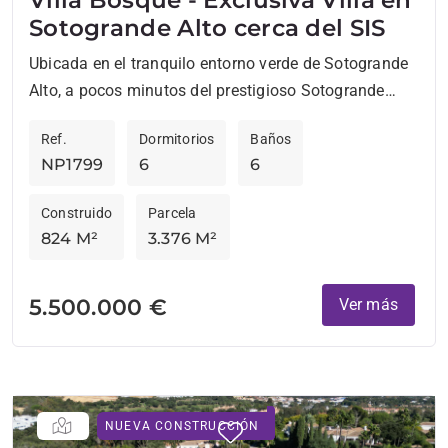
Sotogrande Alto cerca del SIS
Ubicada en el tranquilo entorno verde de Sotogrande
Alto, a pocos minutos del prestigioso Sotogrande
International School, esta excepcional villa ofrece una
Ref.
Dormitorios
Baños
combinación única de...
NP1799
6
6
Construido
Parcela
824 M²
3.376 M²
5.500.000 €
Ver más
NUEVA CONSTRUCCIÓN