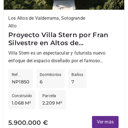
Los Altos de Valderrama, Sotogrande
Alto
Proyecto Villa Stern por Fran
Silvestre en Altos de
Valderrama
Villa Stern es un espectacular y futurista nuevo
enfoque del espacio diseñado por el famoso
arquitecto Fran Silvestre, y situado en una de las
Ref.
Dormitorios
Baños
urbanizaciones...
NP1850
6
7
Construido
Parcela
1.068 M²
2.209 M²
5.900.000 €
Ver más