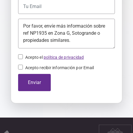
a
i
n
+
3
4
Acepto el
política de privacidad
Acepto recibir información por Email
Enviar