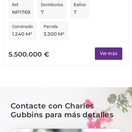
Ref.
Dormitorios
Baños
NP1769
7
7
Construido
Parcela
1.240 M²
3.300 M²
5.500.000 €
Ver más
Contacte con Charles
Gubbins para más detalles