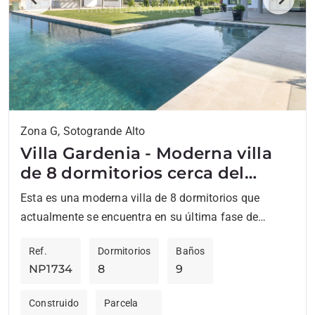
Previous
Next
Zona G, Sotogrande Alto
Villa Gardenia - Moderna villa
de 8 dormitorios cerca del
colegio internacional de
Esta es una moderna villa de 8 dormitorios que
Sotogrande
actualmente se encuentra en su última fase de
construcción en Sotogrande Alto, convenientemente
Ref.
Dormitorios
Baños
ubicada cerca del...
NP1734
8
9
Construido
Parcela