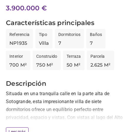
3.900.000 €
Características principales
Referencia
Tipo
Dormitorios
Baños
NP1935
Villa
7
7
Interior
Construido
Terraza
Parcela
700 M²
750 M²
50 M²
2.625 M²
Descripción
Situada en una tranquila calle en la parte alta de 
Sotogrande, esta impresionante villa de siete 
dormitorios ofrece un equilibrio perfecto entre 
privacidad, espacio y vistas. Con vistas al lago del Alto 
Club de golf,  esta residencia de 747 m² se encuentra 
Leer más