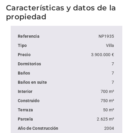
Características y datos de la
Características principales:
propiedad
- Vistas espectaculares
Referencia
NP1935
- Distribución espaciosa: villa de 747 m² en una parcela 
Tipo
Villa
privada de 2698 m² con tres salas de recepción.
Precio
3.900.000 €
Dormitorios
7
- Suite principal con impresionantes vistas: disfruta de 
Baños
7
vistas al campo de golf.
Baños en suite
7
Interior
700 m²
- El sueño de cualquier artista: gran área junto a la 
piscina perfecta para recibir invitados.
Construido
750 m²
Terraza
50 m²
- Servicios de lujo: piscina climatizada, calefacción por 
Parcela
2.625 m²
suelo radiante a gas, aire acondicionado, domótica y 
Año de Construcción
2004
sistema de seguridad.