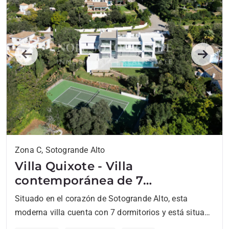
Previous
Next
Zona C, Sotogrande Alto
Villa Quixote - Villa
contemporánea de 7
dormitorios en venta en
Situado en el corazón de Sotogrande Alto, esta
Sotogrande Alto
moderna villa cuenta con 7 dormitorios y está situada
en una generosa parcela de 3,300 m2, con...