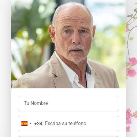
+34
S
p