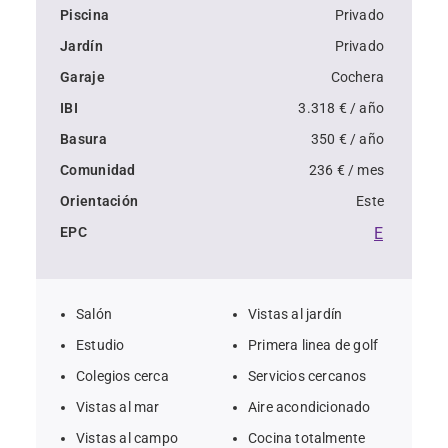
Piscina
Privado
Jardín
Privado
- Listado exclusivo: disponible solo a través de Noll 
Garaje
Cochera
Sotogrande Real Estate.
IBI
3.318 € / año
Basura
350 € / año
Comunidad
236 € / mes
Orientación
Este
EPC
E
Salón
Vistas al jardín
Estudio
Primera linea de golf
Colegios cerca
Servicios cercanos
Vistas al mar
Aire acondicionado
Vistas al campo
Cocina totalmente