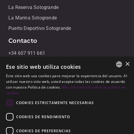
La Reserva Sotogrande
La Marina Sotogrande
Puerto Deportivo Sotogrande
Contacto
+34 607 911 661
×
+34 856 091 709
Ese sitio web utiliza cookies
info@noll-sotogrande.com
Este sitio web usa cookies para mejorar la experiencia del usuario. Al
ENGLISH
utilizar nuestro sitio web, usted acepta todas las cookies de acuerdo
Contáctanos
con nuestra Política de cookies.
Más información sobre la política de
SPANISH
cookies
Galerias Paniagua Local 43 Avenida de Paniagua, s/n
GERMAN
COOKIES ESTRICTAMENTE NECESARIAS
11310 Sotogrande, Cádiz
COOKIES DE RENDIMIENTO
COOKIES DE PREFERENCIAS