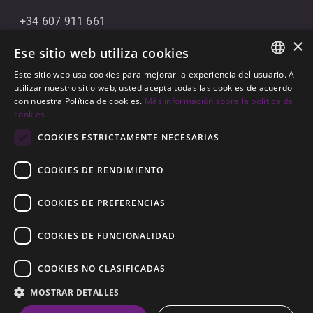
+34 607 911 661
×
+34 856 091 709
Ese sitio web utiliza cookies
info@noll-sotogrande.com
Este sitio web usa cookies para mejorar la experiencia del usuario. Al
ENGLISH
utilizar nuestro sitio web, usted acepta todas las cookies de acuerdo
Contáctanos
con nuestra Política de cookies.
Más información sobre la política de
SPANISH
cookies
Galerias Paniagua Local 43 Avenida de Paniagua, s/n
GERMAN
COOKIES ESTRICTAMENTE NECESARIAS
11310 Sotogrande, Cádiz
COOKIES DE RENDIMIENTO
COOKIES DE PREFERENCIAS
COOKIES DE FUNCIONALIDAD
© 2026
Noll Sotogrande
COOKIES NO CLASIFICADAS
Aviso Legal
-
Política de privacidad
-
Cookies
-
MOSTRAR DETALLES
Construido por
Inmoba