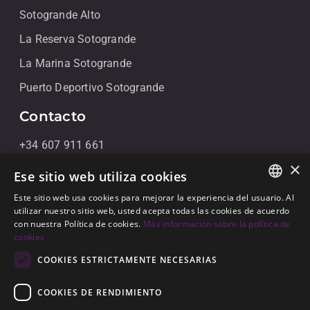
Sotogrande Alto
La Reserva Sotogrande
La Marina Sotogrande
Puerto Deportivo Sotogrande
Contacto
+34 607 911 661
×
+34 856 091 709
Ese sitio web utiliza cookies
info@noll-sotogrande.com
Este sitio web usa cookies para mejorar la experiencia del usuario. Al
ENGLISH
utilizar nuestro sitio web, usted acepta todas las cookies de acuerdo
Contáctanos
con nuestra Política de cookies.
Más información sobre la política de
SPANISH
cookies
Galerias Paniagua Local 43 Avenida de Paniagua, s/n
GERMAN
COOKIES ESTRICTAMENTE NECESARIAS
11310 Sotogrande, Cádiz
COOKIES DE RENDIMIENTO