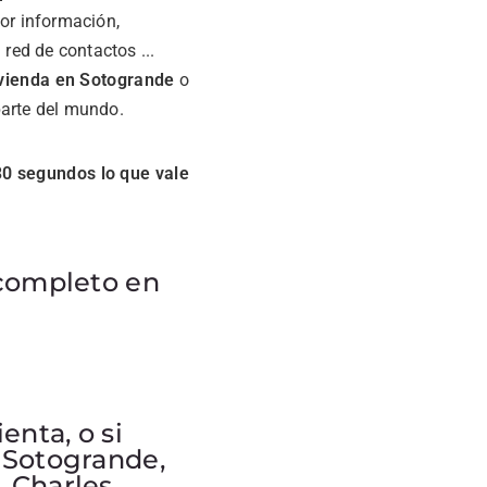
or información,
red de contactos ...
ivienda en Sotogrande
o
parte del mundo.
30 segundos lo que vale
 completo en
enta, o si
 Sotogrande,
 Charles