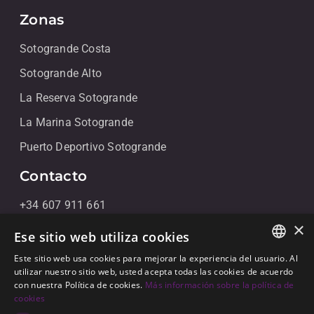
Zonas
Sotogrande Costa
Sotogrande Alto
La Reserva Sotogrande
La Marina Sotogrande
Puerto Deportivo Sotogrande
Contacto
+34 607 911 661
×
+34 856 091 709
Ese sitio web utiliza cookies
info@noll-sotogrande.com
Este sitio web usa cookies para mejorar la experiencia del usuario. Al
ENGLISH
utilizar nuestro sitio web, usted acepta todas las cookies de acuerdo
Contáctanos
con nuestra Política de cookies.
Más información sobre la política de
SPANISH
cookies
Galerias Paniagua Local 43 Avenida de Paniagua, s/n