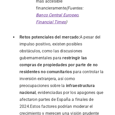
más
accesible
financieramente
(
Fuentes:
Banco
Central
Europeo
,
Financial
Times
)
Retos
potenciales
del
mercado:
A
pesar
del
impulso
positivo,
existen
posibles
obstáculos,
como
las
discusiones
gubernamentales
para
restringir
las
compras
de
propiedades
por
parte
de
no
residentes
no
comunitarios
para
controlar
la
inversión
extranjera,
así
como
preocupaciones
sobre
la
infraestructura
nacional
,
evidenciadas
por
los
apagones
que
afectaron
partes
de
España
a
finales
de
2024.
Estos
factores
podrían
moderar
el
crecimiento
y
merecen
una
visión
prudente