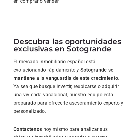
en comprar o vender.
Descubra
las
oportunidades
exclusivas
en
Sotogrande
El
mercado
inmobiliario
español
está
evolucionando
rápidamente
y
Sotogrande
se
mantiene
a
la
vanguardia
de
este
crecimiento
.
Ya
sea
que
busque
invertir,
reubicarse
o
adquirir
una
vivienda
vacacional,
nuestro
equipo
está
preparado
para
ofrecerle
asesoramiento
experto
y
personalizado.
Contactenos
hoy
mismo
para
analizar
sus