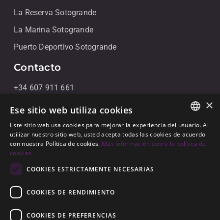
La Reserva Sotogrande
La Marina Sotogrande
Puerto Deportivo Sotogrande
Contacto
+34 607 911 661
×
+34 856 091 709
Ese sitio web utiliza cookies
info@noll-sotogrande.com
Este sitio web usa cookies para mejorar la experiencia del usuario. Al
ENGLISH
utilizar nuestro sitio web, usted acepta todas las cookies de acuerdo
Contáctanos
con nuestra Política de cookies.
Más información sobre la política de
SPANISH
cookies
Galerias Paniagua Local 43 Avenida de Paniagua, s/n
GERMAN
COOKIES ESTRICTAMENTE NECESARIAS
11310 Sotogrande, Cádiz
COOKIES DE RENDIMIENTO
COOKIES DE PREFERENCIAS