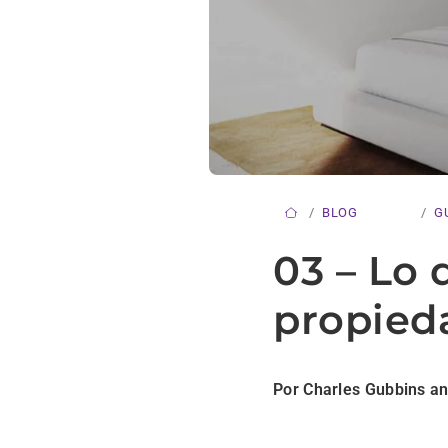
BLOG
G
03 – Lo
propied
Por Charles Gubbins an