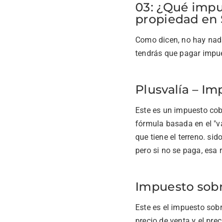
03: ¿Qué impu
propiedad en
Como dicen, no hay nada
tendrás que pagar impue
Plusvalía – I
Este es un impuesto cob
fórmula basada en el "val
que tiene el terreno. si
pero si no se paga, esa 
Impuesto sobr
Este es el impuesto sobr
precio de venta y el pr