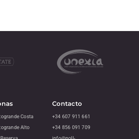
onas
Contacto
togrande Costa
+34 607 911 661
togrande Alto
+34 856 091 709
 Reserva
info@noll-