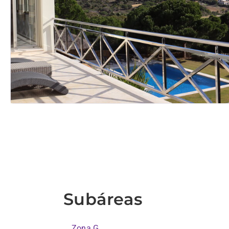
Subáreas
Zona G