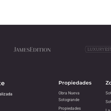
te
Propiedades
Z
Obra Nueva
So
alizada
Sotogrande
So
Propiedades
La