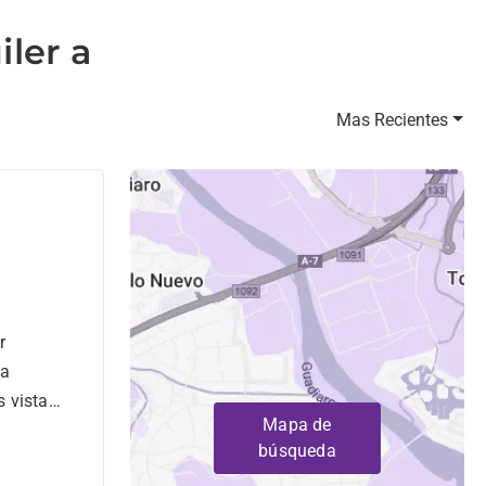
iler a
Mas Recientes
r
ta
s vistas
Mapa de
..
búsqueda