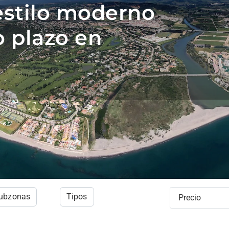
 estilo moderno
o plazo en
subzonas
Tipos
Precio