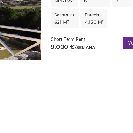
NPR1553
6
7
Construido
Parcela
621 M²
4.150 M²
Short Term Rent
Ve
9.000 €
/SEMANA