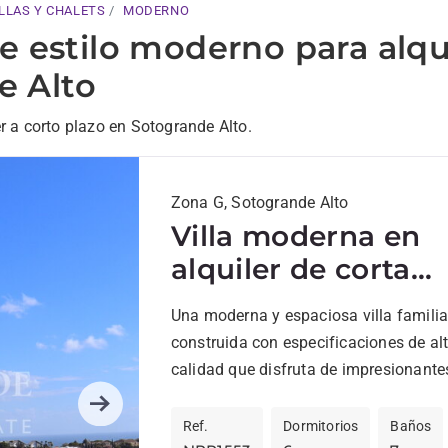
LLAS Y CHALETS
MODERNO
de estilo moderno para alqu
e Alto
r a corto plazo en Sotogrande Alto.
Zona G, Sotogrande Alto
Villa moderna en
alquiler de corta
duración en
Una moderna y espaciosa villa familia
Sotogrande Alto
construida con especificaciones de al
calidad que disfruta de impresionante
al campo de golf de Almenara, su lago.
Next
Ref.
Dormitorios
Baños