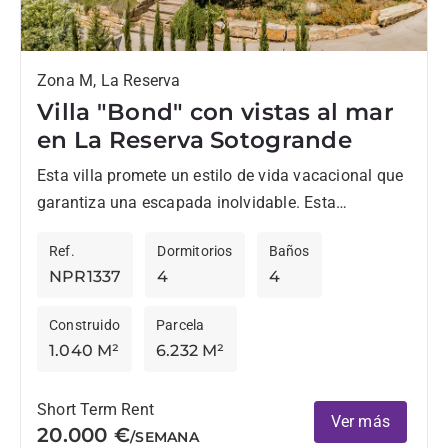
Zona M, La Reserva
Villa "Bond" con vistas al mar
en La Reserva Sotogrande
Esta villa promete un estilo de vida vacacional que
garantiza una escapada inolvidable. Esta
propiedad excepcional, situada en una amplia
Ref.
Dormitorios
Baños
parcela de 6000 m², es mucho...
NPR1337
4
4
Construido
Parcela
1.040 M²
6.232 M²
Short Term Rent
Ver más
20.000 €
/SEMANA