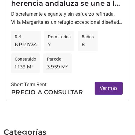
herencia andaluza se une a la
sofisticación morisca
Discretamente elegante y sin esfuerzo refinada,
Villa Margarita es un refugio excepcional diseñado
para quienes valoran la belleza, la privacidad y el
Ref.
Dormitorios
Baños
arte de vivir...
NPR1734
7
8
Construido
Parcela
1.139 M²
3.959 M²
Short Term Rent
Ver más
PRECIO A CONSULTAR
Categorías