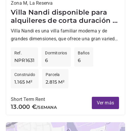
Zona M, La Reserva
Villa Nandi disponible para
alquileres de corta duración y
de septiembre a junio, en La
Villa Nandi es una villa familiar moderna y de
Reserva
grandes dimensiones, que ofrece una gran variedad
de comodidades. Ubicada en el corazón de la
Ref.
Dormitorios
Baños
urbanización...
NPR1631
6
6
Construido
Parcela
1.165 M²
2.815 M²
Short Term Rent
Ver más
13.000 €
/SEMANA