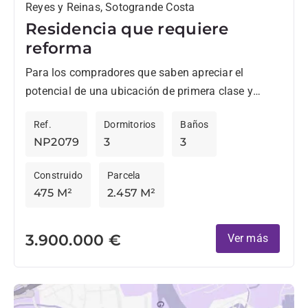
Reyes y Reinas, Sotogrande Costa
Residencia que requiere
reforma
Para los compradores que saben apreciar el
potencial de una ubicación de primera clase y
desean diseñar su futuro hogar según sus propias
Ref.
Dormitorios
Baños
ideas, esta...
NP2079
3
3
Construido
Parcela
475 M²
2.457 M²
3.900.000 €
Ver más