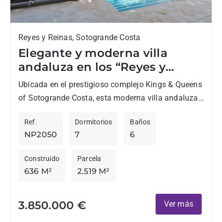
Reyes y Reinas, Sotogrande Costa
Elegante y moderna villa
andaluza en los “Reyes y
Reinas en Sotogrande Costa
Ubicada en el prestigioso complejo Kings & Queens
of Sotogrande Costa, esta moderna villa andaluza
ofrece una armoniosa fusión de elegancia
Ref.
Dormitorios
Baños
contemporánea y encanto arquitectónico...
NP2050
7
6
Construido
Parcela
636 M²
2.519 M²
3.850.000 €
Ver más