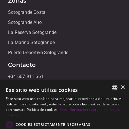
Zonas
Sotogrande Costa
Sotogrande Alto
La Reserva Sotogrande
La Marina Sotogrande
Puerto Deportivo Sotogrande
Contacto
+34 607 911 661
×
+34 856 091 709
Ese sitio web utiliza cookies
info@noll-sotogrande.com
Este sitio web usa cookies para mejorar la experiencia del usuario. Al
ENGLISH
utilizar nuestro sitio web, usted acepta todas las cookies de acuerdo
Contáctanos
con nuestra Política de cookies.
Más información sobre la política de
SPANISH
cookies
Galerias Paniagua Local 43 Avenida de Paniagua, s/n
GERMAN
COOKIES ESTRICTAMENTE NECESARIAS
11310 Sotogrande, Cádiz