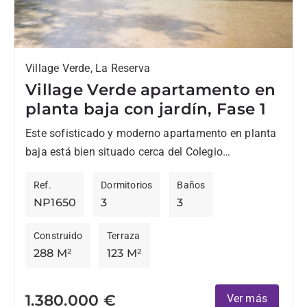
Village Verde, La Reserva
Village Verde apartamento en
planta baja con jardín, Fase 1
Este sofisticado y moderno apartamento en planta
baja está bien situado cerca del Colegio
Internacional de Sotogrande, así como de la casa
Ref.
Dormitorios
Baños
club de La...
NP1650
3
3
Construido
Terraza
288 M²
123 M²
1.380.000 €
Ver más