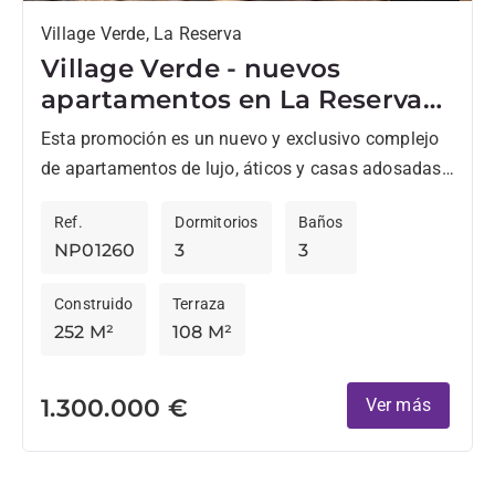
Village Verde, La Reserva
Village Verde - nuevos
apartamentos en La Reserva
en Fase 2
Esta promoción es un nuevo y exclusivo complejo
de apartamentos de lujo, áticos y casas adosadas
en un tranquilo parque en el corazón de
Ref.
Dormitorios
Baños
Sotogrande....
NP01260
3
3
Construido
Terraza
252 M²
108 M²
1.300.000 €
Ver más