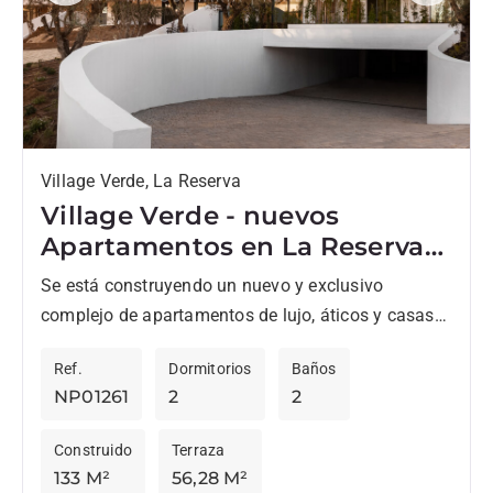
Village Verde, La Reserva
Village Verde - nuevos
Apartamentos en La Reserva
en fase 2
Se está construyendo un nuevo y exclusivo
complejo de apartamentos de lujo, áticos y casas
adosadas en La Reserva. Diseñados para el estilo
Ref.
Dormitorios
Baños
de vida...
NP01261
2
2
Construido
Terraza
133 M²
56,28 M²