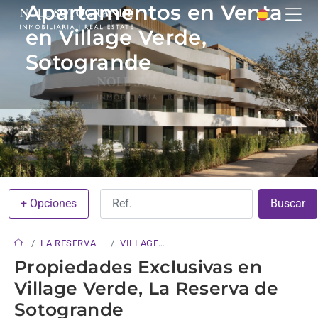
Apartamentos en Venta
en Village Verde,
Sotogrande
+ Opciones
Buscar
LA RESERVA
VILLAGE
VERDE
Propiedades Exclusivas en
Village Verde, La Reserva de
Sotogrande