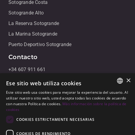
Sotogrande Costa
Sotogrande Alto
La Reserva Sotogrande
La Marina Sotogrande
Puerto Deportivo Sotogrande
Contacto
+34 607 911 661
×
+34 856 091 709
Ese sitio web utiliza cookies
info@noll-sotogrande.com
Este sitio web usa cookies para mejorar la experiencia del usuario. Al
ENGLISH
utilizar nuestro sitio web, usted acepta todas las cookies de acuerdo
Contáctanos
con nuestra Política de cookies.
Más información sobre la política de
SPANISH
cookies
Galerias Paniagua Local 43 Avenida de Paniagua, s/n
GERMAN
COOKIES ESTRICTAMENTE NECESARIAS
11310 Sotogrande, Cádiz
COOKIES DE RENDIMIENTO