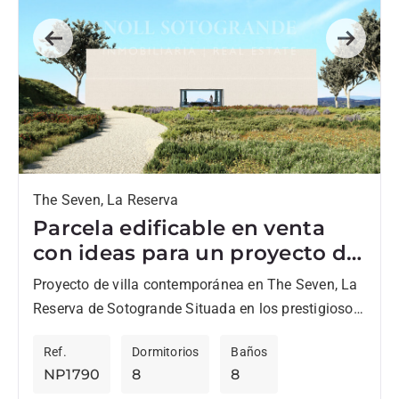
Previous
Next
The Seven, La Reserva
Parcela edificable en venta
con ideas para un proyecto de
una villa del arquitecto
Proyecto de villa contemporánea en The Seven, La
Andreas-Martin Löf
Reserva de Sotogrande Situada en los prestigiosos
terrenos del Club La Reserva, The Seven es una
Ref.
Dormitorios
Baños
exclusiva comunidad...
NP1790
8
8