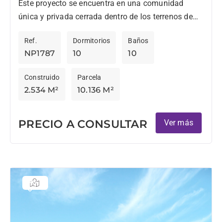
Este proyecto se encuentra en una comunidad
única y privada cerrada dentro de los terrenos de
La Reserva Club. Habrá siete villas extraordinarias
Ref.
Dormitorios
Baños
proporcionando un...
NP1787
10
10
Construido
Parcela
2.534 M²
10.136 M²
PRECIO A CONSULTAR
Ver más