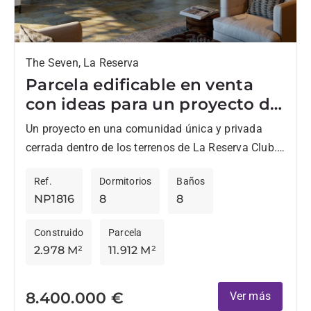
The Seven, La Reserva
Parcela edificable en venta
con ideas para un proyecto de
una villa del arquitecto Jan
Un proyecto en una comunidad única y privada
Jensen
cerrada dentro de los terrenos de La Reserva Club.
Habrá siete villas extraordinarias proporcionará un
Ref.
Dormitorios
Baños
amplio alojamiento...
NP1816
8
8
Construido
Parcela
2.978 M²
11.912 M²
8.400.000 €
Ver más