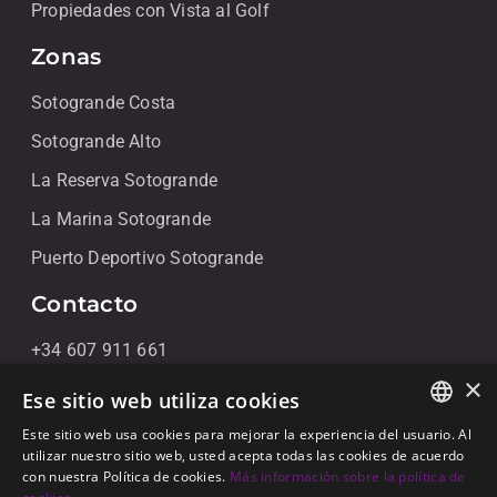
Propiedades con Vista al Golf
Zonas
Sotogrande Costa
Sotogrande Alto
La Reserva Sotogrande
La Marina Sotogrande
Puerto Deportivo Sotogrande
Contacto
+34 607 911 661
×
+34 856 091 709
Ese sitio web utiliza cookies
info@noll-sotogrande.com
Este sitio web usa cookies para mejorar la experiencia del usuario. Al
ENGLISH
utilizar nuestro sitio web, usted acepta todas las cookies de acuerdo
Contáctanos
con nuestra Política de cookies.
Más información sobre la política de
SPANISH