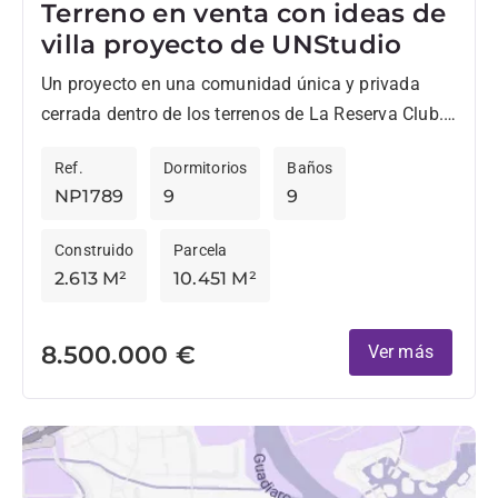
Terreno en venta con ideas de
villa proyecto de UNStudio
Un proyecto en una comunidad única y privada
cerrada dentro de los terrenos de La Reserva Club.
Habrá siete villas extraordinarias proporcionando
Ref.
Dormitorios
Baños
un amplio alojamiento...
NP1789
9
9
Construido
Parcela
2.613 M²
10.451 M²
8.500.000 €
Ver más