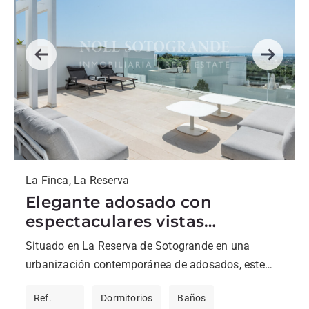
Previous
Next
La Finca, La Reserva
Elegante adosado con
espectaculares vistas
panorámicas hasta el mar
Situado en La Reserva de Sotogrande en una
urbanización contemporánea de adosados, este
moderno y luminoso adosado impresiona por su
Ref.
Dormitorios
Baños
privilegiada ubicación y sus impresionantes...