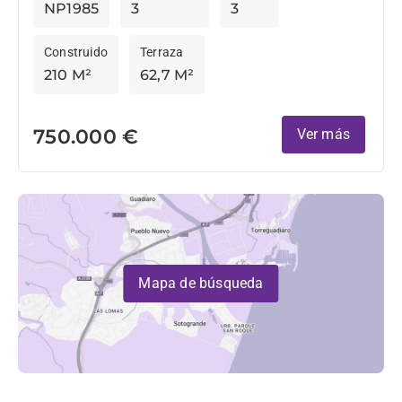
NP1985
3
3
Construido
Terraza
210 M²
62,7 M²
750.000 €
Ver más
Mapa de búsqueda