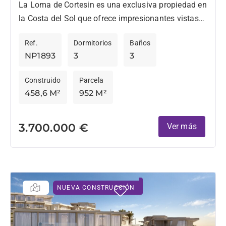
Panorámicas
La Loma de Cortesin es una exclusiva propiedad en
la Costa del Sol que ofrece impresionantes vistas
al mar Mediterraneo y a la montaña. Situada...
Ref.
Dormitorios
Baños
NP1893
3
3
Construido
Parcela
458,6 M²
952 M²
3.700.000 €
Ver más
NUEVA CONSTRUCCIÓN