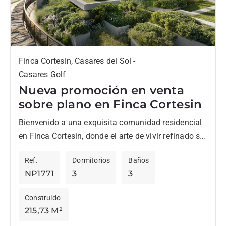
Finca Cortesin, Casares del Sol -
Casares Golf
Nueva promoción en venta
sobre plano en Finca Cortesin
Bienvenido a una exquisita comunidad residencial
en Finca Cortesin, donde el arte de vivir refinado se
encuentra con los impresionantes paisajes de la
Ref.
Dormitorios
Baños
Costa del...
NP1771
3
3
Construido
215,73 M²