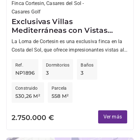
Finca Cortesin, Casares del Sol -
Casares Golf
Exclusivas Villas
Mediterráneas con Vistas
Panorámicas en Finca
La Loma de Cortesin es una exclusiva finca en la
Cortesin.
Costa del Sol, que ofrece impresionantes vistas al
Mediterráneo y a la montaña. Situada en...
Ref.
Dormitorios
Baños
NP1896
3
3
Construido
Parcela
530,26 M²
558 M²
2.750.000 €
Ver más