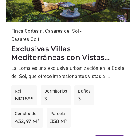
Finca Cortesin, Casares del Sol -
Casares Golf
Exclusivas Villas
Mediterráneas con Vistas
Panorámicas en Finca
La Loma es una exclusiva urbanización en la Costa
Cortesin.
del Sol, que ofrece impresionantes vistas al
Mediterráneo y a la montaña. Situada en la
Ref.
Dormitorios
Baños
privilegiada...
NP1895
3
3
Construido
Parcela
432,47 M²
358 M²