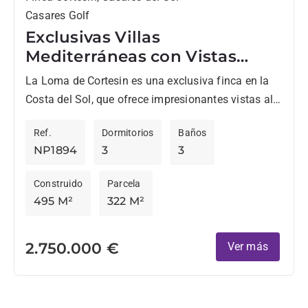
Casares Golf
Exclusivas Villas
Mediterráneas con Vistas
Panorámicas en Finca
La Loma de Cortesin es una exclusiva finca en la
Cortesin.
Costa del Sol, que ofrece impresionantes vistas al
Mediterráneo y a la montaña. Situada en...
Ref.
Dormitorios
Baños
NP1894
3
3
Construido
Parcela
495 M²
322 M²
2.750.000 €
Ver más