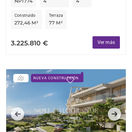
NP1774
4
4
Construido
Terraza
272,46 M²
77 M²
3.225.810 €
Ver más
NUEVA CONSTRUCCIÓN
Previous
Next