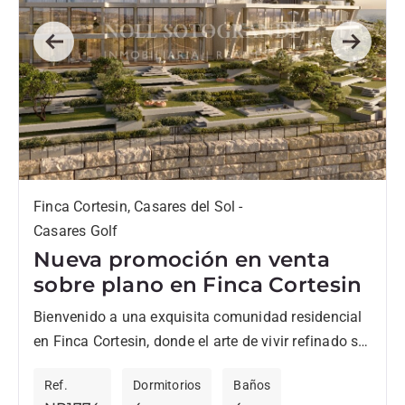
Previous
Next
Finca Cortesin, Casares del Sol -
Casares Golf
Nueva promoción en venta
sobre plano en Finca Cortesin
Bienvenido a una exquisita comunidad residencial
en Finca Cortesin, donde el arte de vivir refinado se
encuentra con los impresionantes paisajes de la
Ref.
Dormitorios
Baños
Costa del...