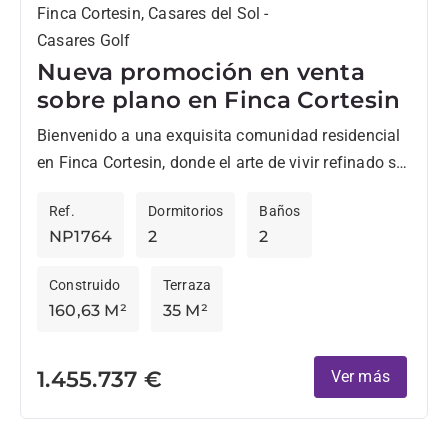
Finca Cortesin, Casares del Sol -
Casares Golf
Nueva promoción en venta
sobre plano en Finca Cortesin
Bienvenido a una exquisita comunidad residencial
en Finca Cortesin, donde el arte de vivir refinado se
encuentra con los impresionantes paisajes de la
Ref.
Dormitorios
Baños
Costa del...
NP1764
2
2
Construido
Terraza
160,63 M²
35 M²
1.455.737 €
Ver más