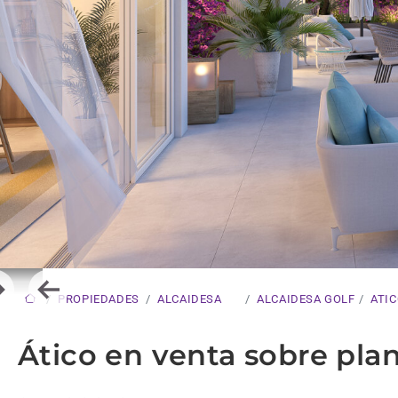
ext
Previous
PROPIEDADES
ALCAIDESA
ALCAIDESA GOLF
ATI
Ático en venta sobre pla