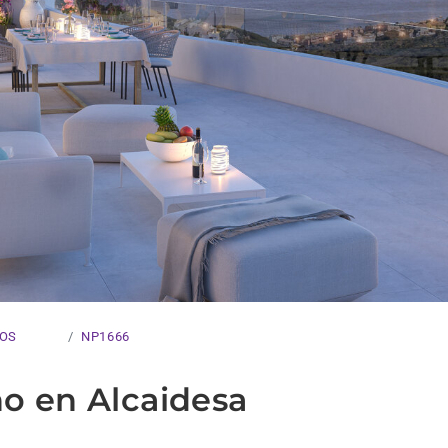
COS
NP1666
no en Alcaidesa