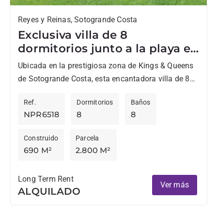
Reyes y Reinas, Sotogrande Costa
Exclusiva villa de 8
dormitorios junto a la playa en
Reyes y Reinas, Sotogrande
Ubicada en la prestigiosa zona de Kings & Queens
Costa en alquiler
de Sotogrande Costa, esta encantadora villa de 8
dormitorios está disponible para alquileres a largo
Ref.
Dormitorios
Baños
y...
NPR6518
8
8
Construido
Parcela
690 M²
2.800 M²
Long Term Rent
Ver más
ALQUILADO