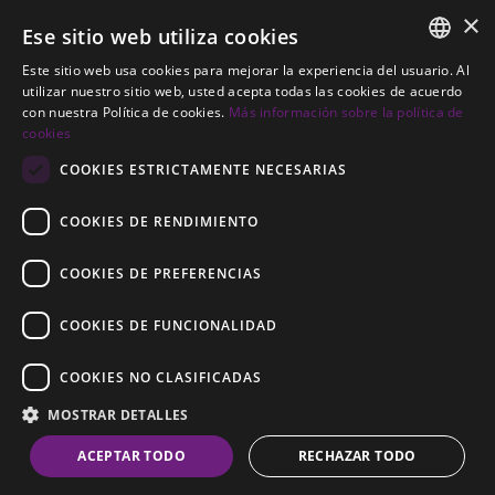
×
+34 856 091 709
Ese sitio web utiliza cookies
info@noll-sotogrande.com
Este sitio web usa cookies para mejorar la experiencia del usuario. Al
ENGLISH
utilizar nuestro sitio web, usted acepta todas las cookies de acuerdo
Contáctanos
con nuestra Política de cookies.
Más información sobre la política de
SPANISH
cookies
Galerias Paniagua Local 43 Avenida de Paniagua, s/n
GERMAN
COOKIES ESTRICTAMENTE NECESARIAS
11310 Sotogrande, Cádiz
COOKIES DE RENDIMIENTO
COOKIES DE PREFERENCIAS
COOKIES DE FUNCIONALIDAD
© 2026
Noll Sotogrande
COOKIES NO CLASIFICADAS
Aviso Legal
-
Política de privacidad
-
Cookies
-
MOSTRAR DETALLES
Construido por
Inmoba
ACEPTAR TODO
RECHAZAR TODO