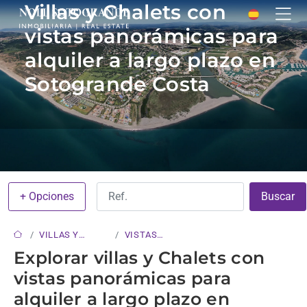
Villas y Chalets con
vistas panorámicas para
alquiler a largo plazo en
Sotogrande Costa
+ Opciones
Buscar
VILLAS Y
VISTAS
CHALETS
PANORÁMICAS
Explorar villas y Chalets con
vistas panorámicas para
alquiler a largo plazo en