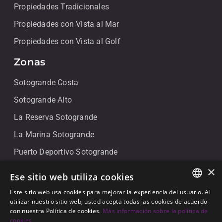
Propiedades Tradicionales
Propiedades con Vista al Mar
Propiedades con Vista al Golf
Zonas
Sotogrande Costa
Sotogrande Alto
La Reserva Sotogrande
La Marina Sotogrande
Puerto Deportivo Sotogrande
×
Contacto
Ese sitio web utiliza cookies
Este sitio web usa cookies para mejorar la experiencia del usuario. Al
+34 607 911 661
ENGLISH
utilizar nuestro sitio web, usted acepta todas las cookies de acuerdo
+34 856 091 709
con nuestra Política de cookies.
Más información sobre la política de
SPANISH
cookies