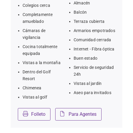
m² de terrazas
Almacén
Colegios cerca
Balcón
Completamente
- Jardín privado de unos 60 m²
amueblado
Terraza cubierta
Cámaras de
Armarios empotrados
- Cocina totalmente equipada y salón-comedor de 
vigilancia
Comunidad cerrada
concepto abierto
Cocina totalmente
Internet - Fibra óptica
equipada
- Garaje privado y acceso a piscina comunitaria
Buen estado
Vistas a la montaña
Servicio de seguridad
Dentro del Golf
- Comunidad cerrada cerca del Colegio Internacional de 
24h
Resort
Sotogrande y SO/ Hotel & Spa
Vistas al jardín
Chimenea
Aseo para invitados
- Ideal para familias o profesionales que buscan 
Vistas al golf
comodidad a largo plazo en una ubicación segura
Folleto
Para Agentes