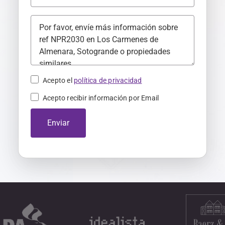
i
n
+
3
4
Acepto el
política de privacidad
Acepto recibir información por Email
Enviar