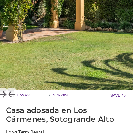
CASAS
NPR2030
SAVE
Next
Previous
ADOSADAS
Casa adosada en Los
Cármenes, Sotogrande Alto
Long Term Rental