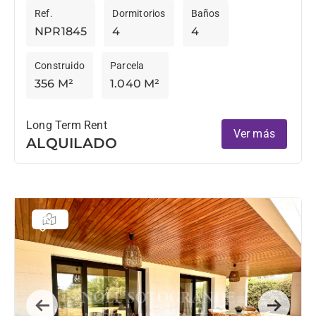
Ref.
Dormitorios
Baños
La...
NPR1845
4
4
Construido
Parcela
356 M²
1.040 M²
Long Term Rent
Ver más
ALQUILADO
Previous
Next