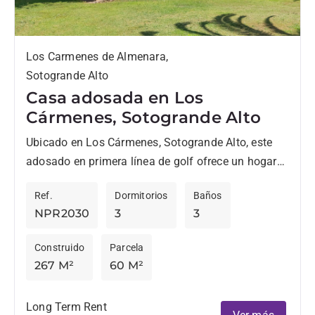
Los Carmenes de Almenara,
Sotogrande Alto
Casa adosada en Los
Cármenes, Sotogrande Alto
Ubicado en Los Cármenes, Sotogrande Alto, este
adosado en primera línea de golf ofrece un hogar
práctico y confortable para alquileres de media y
Ref.
Dormitorios
Baños
larga...
NPR2030
3
3
Construido
Parcela
267 M²
60 M²
Long Term Rent