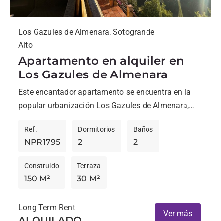
Los Gazules de Almenara, Sotogrande
Alto
Apartamento en alquiler en
Los Gazules de Almenara
Este encantador apartamento se encuentra en la
popular urbanización Los Gazules de Almenara,
muy cerca del SO Sotogrande y del Sotogrande
Ref.
Dormitorios
Baños
International School. Al ingresar,...
NPR1795
2
2
Construido
Terraza
150 M²
30 M²
Long Term Rent
Ver más
ALQUILADO