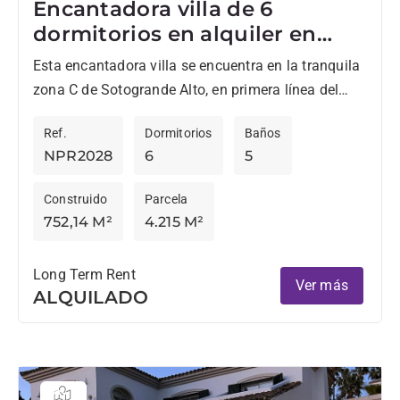
Encantadora villa de 6
dormitorios en alquiler en
primera línea de Valderrama,
Esta encantadora villa se encuentra en la tranquila
Sotogrande Alto
zona C de Sotogrande Alto, en primera línea del
prestigioso campo de golf de Valderrama. Gracias
Ref.
Dormitorios
Baños
a...
NPR2028
6
5
Construido
Parcela
752,14 M²
4.215 M²
Long Term Rent
Ver más
ALQUILADO