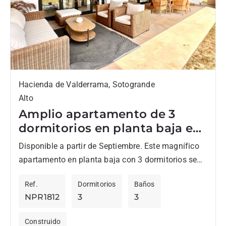
Hacienda de Valderrama, Sotogrande
Alto
Amplio apartamento de 3
dormitorios en planta baja en
Hacienda Valderrama para
Disponible a partir de Septiembre. Este magnífico
alquiler de larga temporada
apartamento en planta baja con 3 dormitorios se
encuentra junto al famoso Club de Golf de
Ref.
Dormitorios
Baños
Valderrama. El...
NPR1812
3
3
Construido