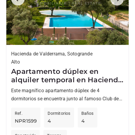
Previous
Next
Hacienda de Valderrama, Sotogrande
Alto
Apartamento dúplex en
alquiler temporal en Hacienda
Valderrama, Sotogrande
Este magnífico apartamento dúplex de 4
dormitorios se encuentra junto al famoso Club de
Golf de Valderrama. El apartamento se caracteriza
Ref.
Dormitorios
Baños
por las grandes dimensiones...
NPR1599
4
4