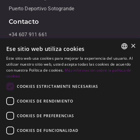
Puerto Deportivo Sotogrande
Contacto
+34 607 911 661
×
+34 856 091 709
Ese sitio web utiliza cookies
info@noll-sotogrande.com
Este sitio web usa cookies para mejorar la experiencia del usuario. Al
ENGLISH
utilizar nuestro sitio web, usted acepta todas las cookies de acuerdo
Contáctanos
con nuestra Política de cookies.
Más información sobre la política de
SPANISH
cookies
Galerias Paniagua Local 43 Avenida de Paniagua, s/n
GERMAN
COOKIES ESTRICTAMENTE NECESARIAS
11310 Sotogrande, Cádiz
COOKIES DE RENDIMIENTO
COOKIES DE PREFERENCIAS
COOKIES DE FUNCIONALIDAD
© 2026
Noll Sotogrande