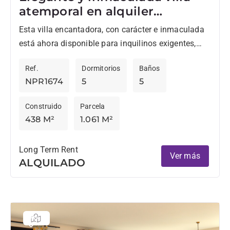
atemporal en alquiler
temporal para inquilinos
Esta villa encantadora, con carácter e inmaculada
exigentes
está ahora disponible para inquilinos exigentes,
disponible de Septiembre a Junio. Situada a pocos
Ref.
Dormitorios
Baños
minutos de Valderrama, La...
NPR1674
5
5
Construido
Parcela
438 M²
1.061 M²
Long Term Rent
Ver más
ALQUILADO