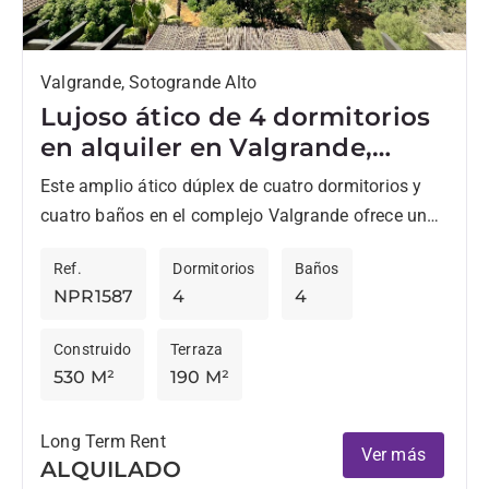
Valgrande, Sotogrande Alto
Lujoso ático de 4 dormitorios
en alquiler en Valgrande,
Sotogrande
Este amplio ático dúplex de cuatro dormitorios y
cuatro baños en el complejo Valgrande ofrece una
oportunidad excepcional de alquiler a largo plazo
Ref.
Dormitorios
Baños
en Sotogrande...
NPR1587
4
4
Construido
Terraza
530 M²
190 M²
Long Term Rent
Ver más
ALQUILADO