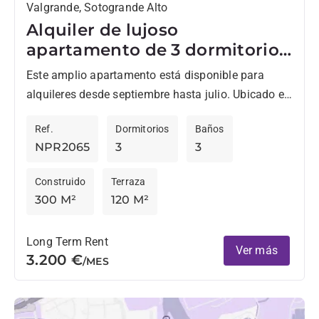
Valgrande, Sotogrande Alto
Alquiler de lujoso
apartamento de 3 dormitorios
en Valgrande, Sotogrande
Este amplio apartamento está disponible para
alquileres desde septiembre hasta julio. Ubicado en
el exclusivo complejo cerrado Valgrande, se
Ref.
Dormitorios
Baños
encuentra directamente frente al prestigioso Club...
NPR2065
3
3
Construido
Terraza
300 M²
120 M²
Long Term Rent
Ver más
3.200 €
/MES