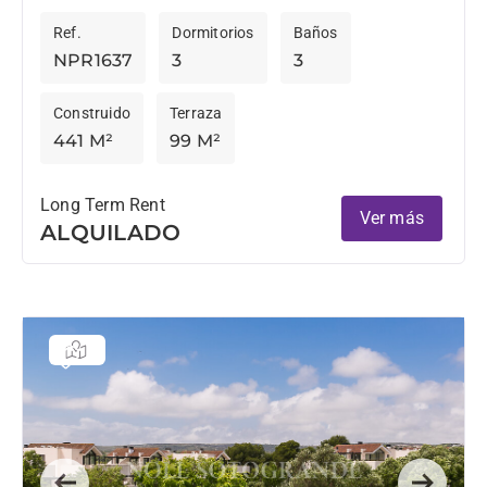
encuentra junto al famoso Club de Golf de
Ref.
Dormitorios
Baños
Valderrama. El apartamento se...
NPR1637
3
3
Construido
Terraza
441 M²
99 M²
Long Term Rent
Ver más
ALQUILADO