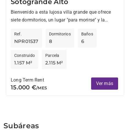
Sotogrande Alto
Bienvenido a esta lujosa villa grande que ofrece
siete dormitorios, un lugar "para morirse" y la
piscina infinita para relajarse y disfrutar de las
Ref.
Dormitorios
Baños
impresionantes...
NPR01537
8
6
Construido
Parcela
1.157 M²
2.115 M²
Long Term Rent
Ver más
15.000 €
/MES
Subáreas