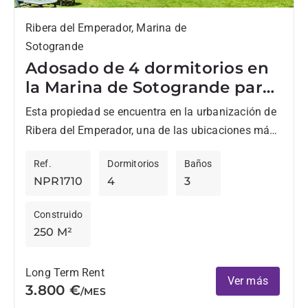
Ribera del Emperador, Marina de
Sotogrande
Adosado de 4 dormitorios en
la Marina de Sotogrande para
alquiler
Esta propiedad se encuentra en la urbanización de
Ribera del Emperador, una de las ubicaciones más
privilegiadas en Sotogrande Costa. Está situada en
Ref.
Dormitorios
Baños
una zona...
NPR1710
4
3
Construido
250 M²
Long Term Rent
Ver más
3.800 €
/MES