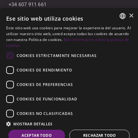
+34 607 911 661
×
+34 856 091 709
Ese sitio web utiliza cookies
info@noll-sotogrande.com
Este sitio web usa cookies para mejorar la experiencia del usuario. Al
ENGLISH
utilizar nuestro sitio web, usted acepta todas las cookies de acuerdo
Contáctanos
con nuestra Política de cookies.
Más información sobre la política de
SPANISH
cookies
Galerias Paniagua Local 43 Avenida de Paniagua, s/n
GERMAN
COOKIES ESTRICTAMENTE NECESARIAS
11310 Sotogrande, Cádiz
COOKIES DE RENDIMIENTO
COOKIES DE PREFERENCIAS
COOKIES DE FUNCIONALIDAD
© 2026
Noll Sotogrande
COOKIES NO CLASIFICADAS
Aviso Legal
-
Política de privacidad
-
Cookies
-
MOSTRAR DETALLES
Construido por
Inmoba
ACEPTAR TODO
RECHAZAR TODO