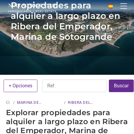
Propiedades para
alquiler a largo plazo en
Ribera del Emperador,
Marina de Sotogrande
+ Opciones
Buscar
MARINA DE
RIBERA DEL
SOTOGRANDE
EMPERADOR
Explorar propiedades para
alquiler a largo plazo en Ribera
del Emperador, Marina de