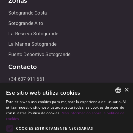
Zonas
Sotogrande Costa
Sotogrande Alto
La Reserva Sotogrande
La Marina Sotogrande
Puerto Deportivo Sotogrande
Contacto
+34 607 911 661
×
+34 856 091 709
Ese sitio web utiliza cookies
info@noll-sotogrande.com
Este sitio web usa cookies para mejorar la experiencia del usuario. Al
ENGLISH
utilizar nuestro sitio web, usted acepta todas las cookies de acuerdo
Contáctanos
con nuestra Política de cookies.
Más información sobre la política de
SPANISH
cookies
Galerias Paniagua Local 43 Avenida de Paniagua, s/n
GERMAN
COOKIES ESTRICTAMENTE NECESARIAS
11310 Sotogrande, Cádiz