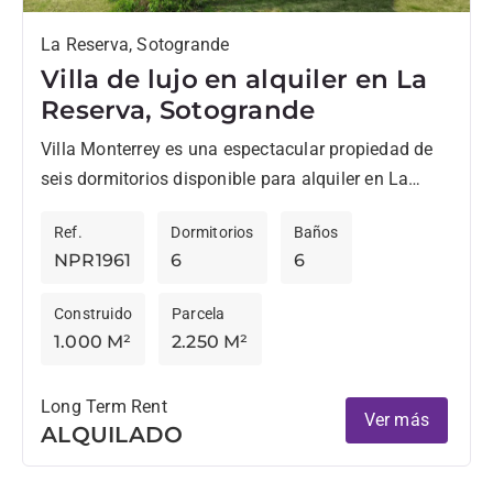
La Reserva, Sotogrande
Villa de lujo en alquiler en La
Reserva, Sotogrande
Villa Monterrey es una espectacular propiedad de
seis dormitorios disponible para alquiler en La
Reserva de Sotogrande. Ubicada en una parcela de
Ref.
Dormitorios
Baños
2.250 m², esta...
NPR1961
6
6
Construido
Parcela
1.000 M²
2.250 M²
Long Term Rent
Ver más
ALQUILADO