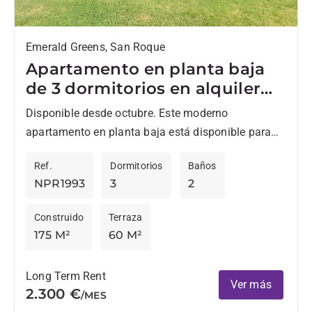
Emerald Greens, San Roque
Apartamento en planta baja
de 3 dormitorios en alquiler
en San Roque Club
Disponible desde octubre. Este moderno
apartamento en planta baja está disponible para
alquiler a largo plazo en el prestigioso San Roque
Ref.
Dormitorios
Baños
Club, una de las...
NPR1993
3
2
Construido
Terraza
175 M²
60 M²
Long Term Rent
Ver más
2.300 €
/MES