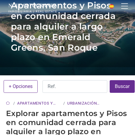
Apartamentos y Pisos
en comunidad cerrada
para alquiler a largo
plazo en Emerald
Greens, San Roque
+ Opciones
Buscar
APARTAMENTOS Y
URBANIZACIÓN
PISOS
CERRADA
Explorar apartamentos y Pisos
en comunidad cerrada para
alquiler a largo plazo en