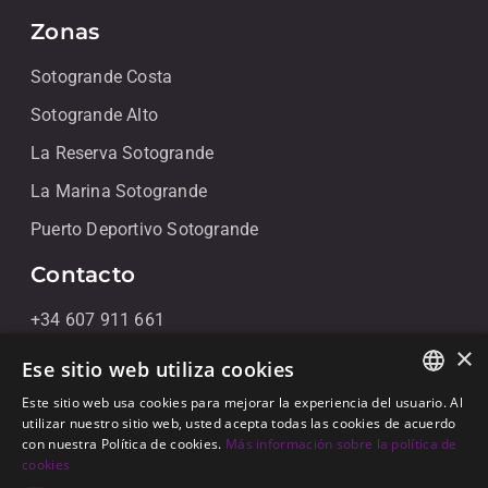
Zonas
Sotogrande Costa
Sotogrande Alto
La Reserva Sotogrande
La Marina Sotogrande
Puerto Deportivo Sotogrande
Contacto
+34 607 911 661
×
+34 856 091 709
Ese sitio web utiliza cookies
info@noll-sotogrande.com
Este sitio web usa cookies para mejorar la experiencia del usuario. Al
ENGLISH
utilizar nuestro sitio web, usted acepta todas las cookies de acuerdo
Contáctanos
con nuestra Política de cookies.
Más información sobre la política de
SPANISH
cookies
Galerias Paniagua Local 43 Avenida de Paniagua, s/n