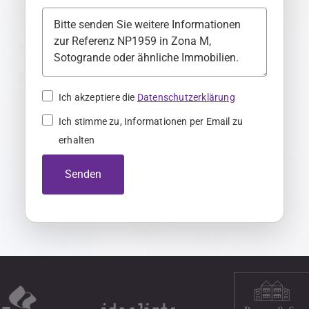
a
n
y
+
4
Ich akzeptiere die
Datenschutzerklärung
9
Ich stimme zu, Informationen per Email zu
erhalten
Senden