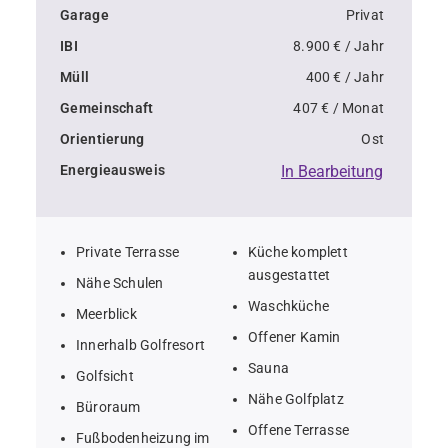
- Gesamte bebaute Fläche von 1.367 m² auf einem 
Garage
Privat
2.554 m² großen Grundstück
IBI
8.900 € / Jahr
Müll
400 € / Jahr
- Weitläufige 606 m² große Terrassen, ideal für 
Gemeinschaft
407 € / Monat
Unterhaltung im Freien
Orientierung
Ost
Energieausweis
In Bearbeitung
- Infinity-Pool, der nahtlos mit dem Horizont verschmilzt
- Moderne, offene Wohnräume mit hochwertiger 
Private Terrasse
Küche komplett
Ausstattung
ausgestattet
Nähe Schulen
Waschküche
- Zu den weiteren Annehmlichkeiten zählen ein 
Meerblick
Offener Kamin
Heimkino und Wellnesseinrichtungen
Innerhalb Golfresort
Sauna
Golfsicht
Nähe Golfplatz
Büroraum
Offene Terrasse
Fußbodenheizung im