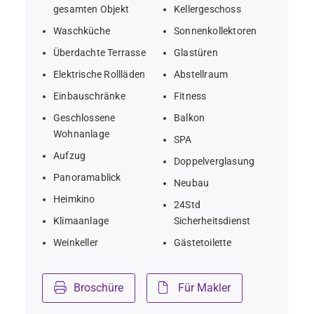
gesamten Objekt
Kellergeschoss
Waschküche
Sonnenkollektoren
Überdachte Terrasse
Glastüren
Elektrische Rollläden
Abstellraum
Einbauschränke
Fitness
Geschlossene
Balkon
Wohnanlage
SPA
Aufzug
Doppelverglasung
Panoramablick
Neubau
Heimkino
24Std
Klimaanlage
Sicherheitsdienst
Weinkeller
Gästetoilette
Broschüre
Für Makler