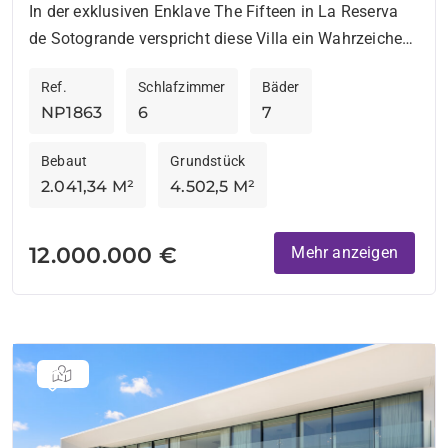
Reserva de Sotogrande
In der exklusiven Enklave The Fifteen in La Reserva
de Sotogrande verspricht diese Villa ein Wahrzeichen
von Luxus und modernem Design an der Costa del...
Ref.
Schlafzimmer
Bäder
NP1863
6
7
Bebaut
Grundstück
2.041,34 M²
4.502,5 M²
12.000.000 €
Mehr anzeigen