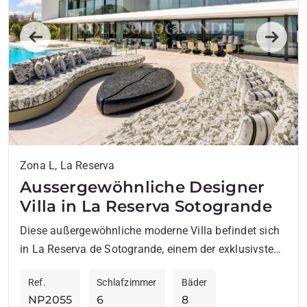
Previous
Next
Zona L, La Reserva
Aussergewöhnliche Designer
Villa in La Reserva Sotogrande
Diese außergewöhnliche moderne Villa befindet sich
in La Reserva de Sotogrande, einem der exklusivsten
Wohngebiete am oberen Ende des Marktes, wo
Ref.
Schlafzimmer
Bäder
herausragendes Design, kompromisslose
NP2055
6
8
Bauqualität,...