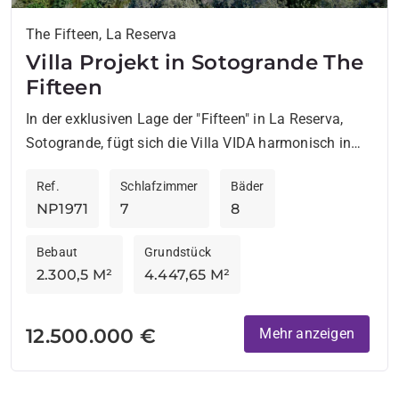
The Fifteen, La Reserva
Villa Projekt in Sotogrande The
Fifteen
In der exklusiven Lage der "Fifteen" in La Reserva,
Sotogrande, fügt sich die Villa VIDA harmonisch in
die Natur ein. Entworfen vom renommierten
Ref.
Schlafzimmer
Bäder
Architekturbüro ARK...
NP1971
7
8
Bebaut
Grundstück
2.300,5 M²
4.447,65 M²
12.500.000 €
Mehr anzeigen