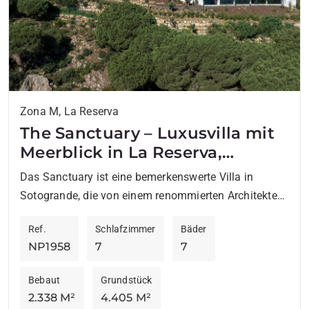
Zona M, La Reserva
The Sanctuary – Luxusvilla mit
Meerblick in La Reserva,
Sotogrande
Das Sanctuary ist eine bemerkenswerte Villa in
Sotogrande, die von einem renommierten Architekten
so entworfen wurde, dass sie sich nahtlos in ihre
Ref.
Schlafzimmer
Bäder
natürliche Umgebung einfügt....
NP1958
7
7
Bebaut
Grundstück
2.338 M²
4.405 M²