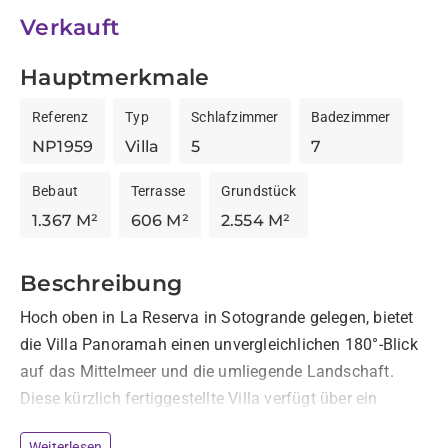
Verkauft
Hauptmerkmale
Referenz
Typ
Schlafzimmer
Badezimmer
NP1959
Villa
5
7
Bebaut
Terrasse
Grundstück
1.367 M²
606 M²
2.554 M²
Beschreibung
Hoch oben in La Reserva in Sotogrande gelegen, bietet 
die Villa Panoramah einen unvergleichlichen 180°-Blick 
auf das Mittelmeer und die umliegende Landschaft. 
Diese kürzlich fertiggestellte Villa verfügt über ein 
modernes architektonisches Design, das sich in ihre 
Weiterlesen