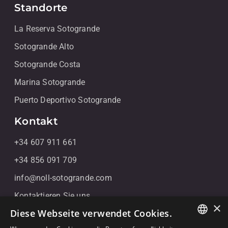
Standorte
La Reserva Sotogrande
Sotogrande Alto
Sotogrande Costa
Marina Sotogrande
Puerto Deportivo Sotogrande
Kontakt
+34 607 911 661
+34 856 091 709
info@noll-sotogrande.com
Kontaktieren Sie uns
×
Diese Webseite verwendet Cookies.
Galerias Paniagua Local 43 Avenida de Paniagua, s/n
11310 Sotogrande, Cádiz