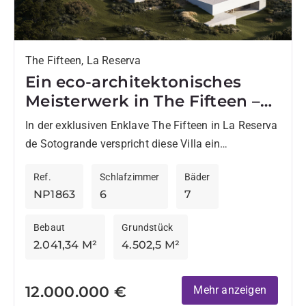
The Fifteen, La Reserva
Ein eco-architektonisches
Meisterwerk in The Fifteen –
La Reserva de Sotogrande
In der exklusiven Enklave The Fifteen in La Reserva
de Sotogrande verspricht diese Villa ein
Wahrzeichen von Luxus und modernem Design an
Ref.
Schlafzimmer
Bäder
der Costa del...
NP1863
6
7
Bebaut
Grundstück
2.041,34 M²
4.502,5 M²
12.000.000 €
Mehr anzeigen