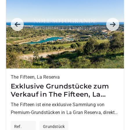
Previous
Next
The Fifteen, La Reserva
Exklusive Grundstücke zum
Verkauf in The Fifteen, La
Reserva de Sotogrande
The Fifteen ist eine exklusive Sammlung von
Premium-Grundstücken in La Gran Reserva, direkt
unterhalb von The Seven, einem der
Ref.
Grundstück
prestigeträchtigsten Wohngebiete in Sotogrande.