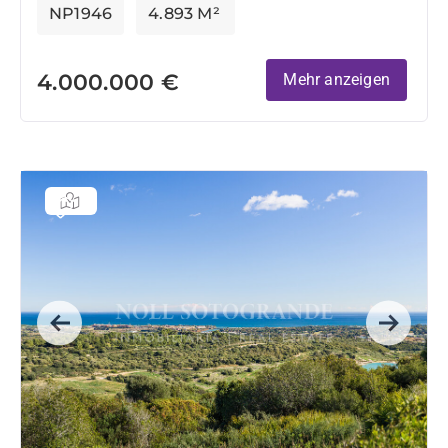
NP1946
4.893 M²
Innerhalb einer...
4.000.000 €
Mehr anzeigen
Previous
Next