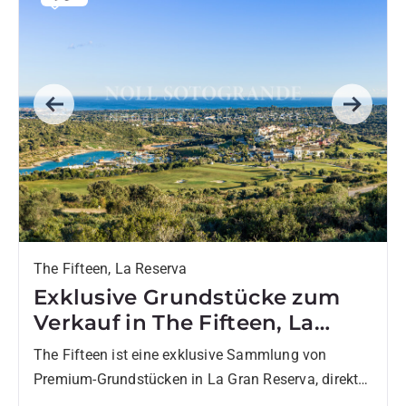
Previous
Next
The Fifteen, La Reserva
Exklusive Grundstücke zum
Verkauf in The Fifteen, La
Reserva de Sotogrande
The Fifteen ist eine exklusive Sammlung von
Premium-Grundstücken in La Gran Reserva, direkt
unterhalb von The Seven, einem der