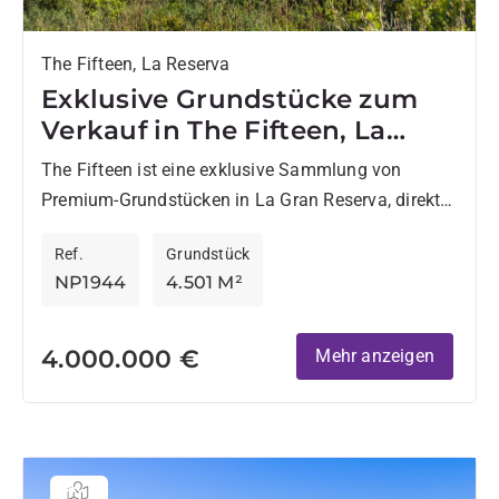
The Fifteen, La Reserva
Exklusive Grundstücke zum
Verkauf in The Fifteen, La
Reserva de Sotogrande
The Fifteen ist eine exklusive Sammlung von
Premium-Grundstücken in La Gran Reserva, direkt
unterhalb von The Seven, einem der
Ref.
Grundstück
prestigeträchtigsten Wohngebiete in Sotogrande.
NP1944
4.501 M²
Innerhalb einer...
4.000.000 €
Mehr anzeigen