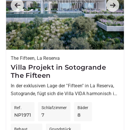
Previous
Next
The Fifteen, La Reserva
Villa Projekt in Sotogrande
The Fifteen
In der exklusiven Lage der "Fifteen" in La Reserva,
Sotogrande, fügt sich die Villa VIDA harmonisch in
die Natur ein. Entworfen vom renommierten
Ref.
Schlafzimmer
Bäder
Architekturbüro ARK...
NP1971
7
8
Bebaut
Grundstück