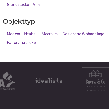
Grundstücke
Villen
Objekttyp
Modern
Neubau
Meerblick
Gesicherte Wohnanlage
Panoramablicke