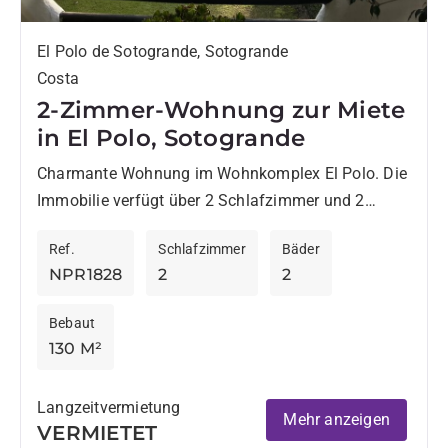
El Polo de Sotogrande, Sotogrande
Costa
2-Zimmer-Wohnung zur Miete
in El Polo, Sotogrande
Charmante Wohnung im Wohnkomplex El Polo. Die
Immobilie verfügt über 2 Schlafzimmer und 2
Badezimmer. Das geräumige Wohnzimmer bietet
Ref.
Schlafzimmer
Bäder
einen Kamin und Zugang zu einer...
NPR1828
2
2
Bebaut
130 M²
Langzeitvermietung
Mehr anzeigen
VERMIETET