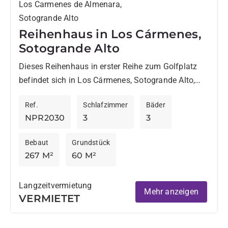
Los Carmenes de Almenara,
Sotogrande Alto
Reihenhaus in Los Cármenes,
Sotogrande Alto
Dieses Reihenhaus in erster Reihe zum Golfplatz
befindet sich in Los Cármenes, Sotogrande Alto,
und bietet ein praktisches sowie komfortables
Ref.
Schlafzimmer
Bäder
Zuhause für mittelfristige und langfristige...
NPR2030
3
3
Bebaut
Grundstück
267 M²
60 M²
Langzeitvermietung
Mehr anzeigen
VERMIETET