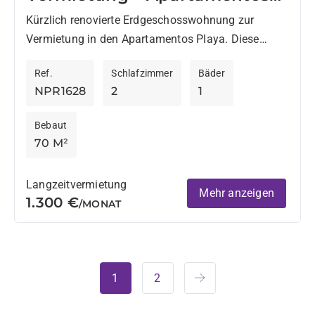
Playa
Kürzlich renovierte Erdgeschosswohnung zur
Vermietung in den Apartamentos Playa. Diese
Immobilie verfügt über 2 Schlafzimmer und ein
Ref.
Schlafzimmer
Bäder
Badezimmer, eine neue offene Küche sowie ein
NPR1628
2
1
Wohnzimmer mit...
Bebaut
70 M²
Langzeitvermietung
Mehr anzeigen
1.300 €
/MONAT
1
2