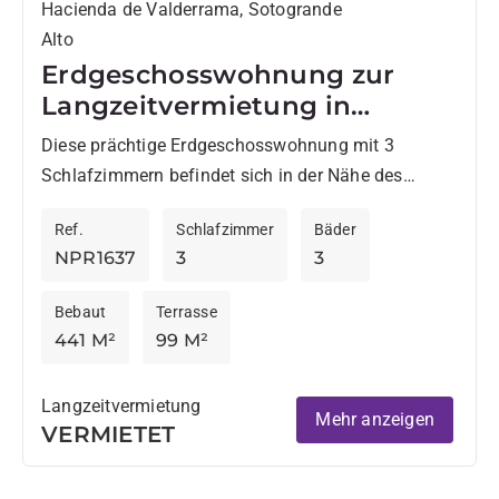
Hacienda de Valderrama, Sotogrande
Alto
Erdgeschosswohnung zur
Langzeitvermietung in
Hacienda Valderrama
Diese prächtige Erdgeschosswohnung mit 3
Schlafzimmern befindet sich in der Nähe des
berühmten Valderrama Golf Clubs. Die Wohnung
Ref.
Schlafzimmer
Bäder
zeichnet sich durch ihre Großzügigkeit und
NPR1637
3
3
insbesondere...
Bebaut
Terrasse
441 M²
99 M²
Langzeitvermietung
Mehr anzeigen
VERMIETET