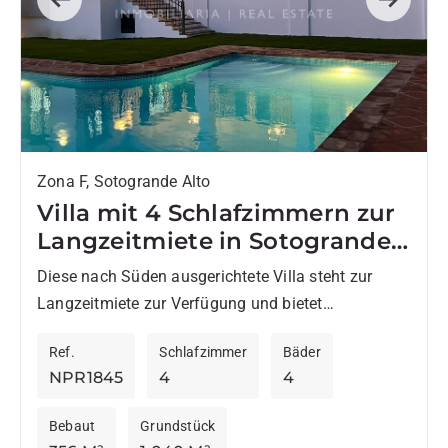
Previous
Next
Zona F, Sotogrande Alto
Villa mit 4 Schlafzimmern zur
Langzeitmiete in Sotogrande
Alto
Diese nach Süden ausgerichtete Villa steht zur
Langzeitmiete zur Verfügung und bietet
komfortables Wohnen in einer ruhigen
Ref.
Schlafzimmer
Bäder
Wohngegend von Sotogrande. Die Immobilie
NPR1845
4
4
profitiert den ganzen...
Bebaut
Grundstück