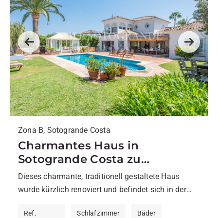
Previous
Next
Zona B, Sotogrande Costa
Charmantes Haus in
Sotogrande Costa zu
vermieten
Dieses charmante, traditionell gestaltete Haus
wurde kürzlich renoviert und befindet sich in der
Zone B von Sotogrande Costa, in der Nähe von
Ref.
Schlafzimmer
Bäder
kommerziellen Dienstleistungen, den...