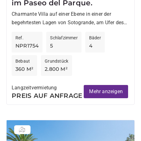
im Paseo del Parque.
Charmante Villa auf einer Ebene in einer der
begehrtesten Lagen von Sotogrande, am Ufer des
Flusses Guadiaro und angrenzend an sein
Ref.
Schlafzimmer
Bäder
Naturgebiet. Dieses Haus verfügt...
NPR1754
5
4
Bebaut
Grundstück
360 M²
2.800 M²
Langzeitvermietung
Mehr anzeigen
PREIS AUF ANFRAGE