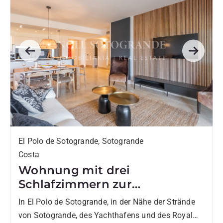
Previous
Next
El Polo de Sotogrande, Sotogrande
Costa
Wohnung mit drei
Schlafzimmern zur
Vermietung in El Polo de
In El Polo de Sotogrande, in der Nähe der Strände
Sotogrande
von Sotogrande, des Yachthafens und des Royal