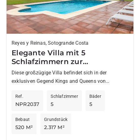
Reyes y Reinas, Sotogrande Costa
Elegante Villa mit 5
Schlafzimmern zur
Langzeitmiete in Kings and
Diese großzügige Villa befindet sich in der
Queens, Sotogrande Costa
exklusiven Gegend Kings and Queens von
Sotogrande Costa und steht sowohl für Langzeit-
Ref.
Schlafzimmer
Bäder
als auch für Kurzzeitmieten zur...
NPR2037
5
5
Bebaut
Grundstück
520 M²
2.317 M²