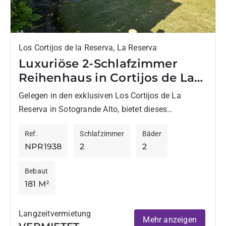
Los Cortijos de la Reserva, La Reserva
Luxuriöse 2-Schlafzimmer
Reihenhaus in Cortijos de La
Reserva
Gelegen in den exklusiven Los Cortijos de La
Reserva in Sotogrande Alto, bietet dieses
charmante Doppelhaus eine perfekte Kombination
Ref.
Schlafzimmer
Bäder
aus Komfort und exklusiver Lage. Auf...
NPR1938
2
2
Bebaut
181 M²
Langzeitvermietung
Mehr anzeigen