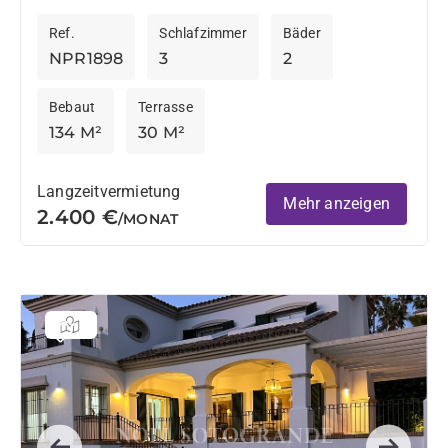
Golf Club Sotogrande gelegen, bietet diese
Ref.
Schlafzimmer
Bäder
sorgfältig renovierte...
NPR1898
3
2
Bebaut
Terrasse
134 M²
30 M²
Langzeitvermietung
Mehr anzeigen
2.400 €
/MONAT