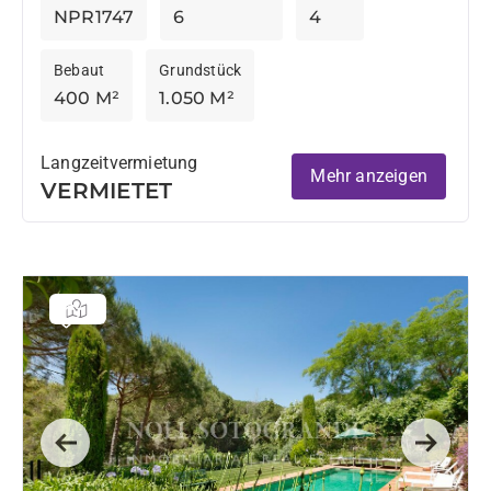
NPR1747
6
4
Bebaut
Grundstück
400 M²
1.050 M²
Langzeitvermietung
Mehr anzeigen
VERMIETET
Previous
Next