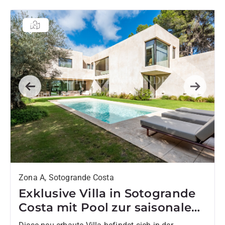
Previous
Next
Zona A, Sotogrande Costa
Exklusive Villa in Sotogrande
Costa mit Pool zur saisonalen
Vermietung verfügbar