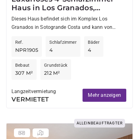
Haus in Los Granados,
Sotogrande Costa – zur
Dieses Haus befindet sich im Komplex Los
Vermietung
Granados in Sotogrande Costa und kann von
September bis Juni langfristig gemietet werden.
Ref.
Schlafzimmer
Bäder
Das Haus liegt ideal in...
NPR1905
4
4
Bebaut
Grundstück
307 M²
212 M²
Langzeitvermietung
Mehr anzeigen
VERMIETET
ALLEINBEAUFTRAGTER