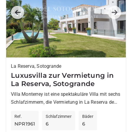
Previous
Next
La Reserva, Sotogrande
Luxusvilla zur Vermietung in
La Reserva, Sotogrande
Villa Monterrey ist eine spektakuläre Villa mit sechs
Schlafzimmern, die Vermietung in La Reserva de
Sotogrande zur Verfügung steht. Auf einem 2.250
Ref.
Schlafzimmer
Bäder
m² großen Grundstück...
NPR1961
6
6