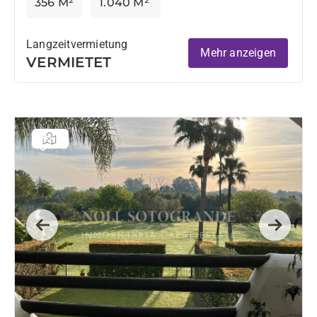
356 M²
1.040 M²
Langzeitvermietung
Mehr anzeigen
VERMIETET
Previous
Next