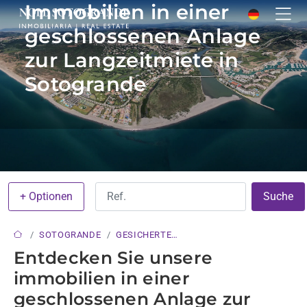
Immobilien in einer
geschlossenen Anlage
zur Langzeitmiete in
Sotogrande
+ Optionen
Suche
SOTOGRANDE
GESICHERTE
WOHNANLAGE
Entdecken Sie unsere
immobilien in einer
geschlossenen Anlage zur