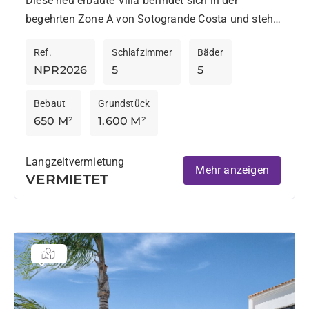
Diese neu erbaute Villa befindet sich in der
begehrten Zone A von Sotogrande Costa und steht
für kurzfristige Vermietungen zur Verfügung. Das
Ref.
Schlafzimmer
Bäder
Anwesen ist im...
NPR2026
5
5
Bebaut
Grundstück
650 M²
1.600 M²
Langzeitvermietung
Mehr anzeigen
VERMIETET