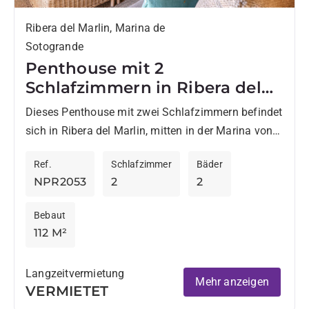
Ribera del Marlin, Marina de
Sotogrande
Penthouse mit 2
Schlafzimmern in Ribera del
Marlin zur Langzeitmiete
Dieses Penthouse mit zwei Schlafzimmern befindet
sich in Ribera del Marlin, mitten in der Marina von
Sotogrande, nur wenige Gehminuten vom Strand
Ref.
Schlafzimmer
Bäder
und dem Hafen...
NPR2053
2
2
Bebaut
112 M²
Langzeitvermietung
Mehr anzeigen
VERMIETET