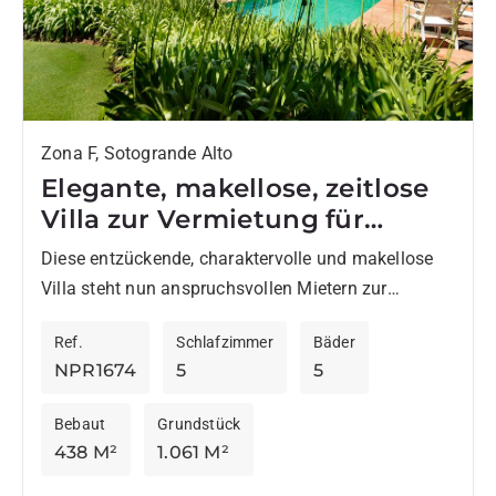
Zona F, Sotogrande Alto
Elegante, makellose, zeitlose
Villa zur Vermietung für
anspruchsvolle Mieter
Diese entzückende, charaktervolle und makellose
Villa steht nun anspruchsvollen Mietern zur
Verfügung. Sie liegt nur wenige Minuten von
Ref.
Schlafzimmer
Bäder
Valderrama, La Reserva oder Real Club
NPR1674
5
5
Sotogrande...
Bebaut
Grundstück
438 M²
1.061 M²